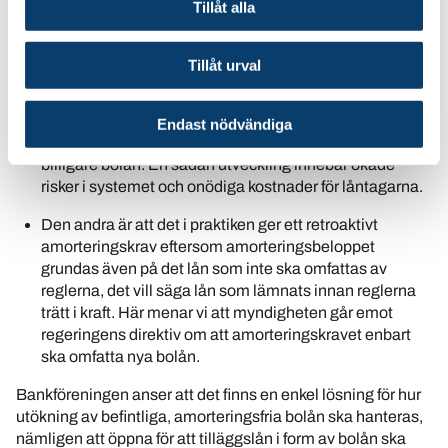
Tillåt alla
i exemplet är 5 000 kronor per månad.
Vi har två invändningar mot
Tillåt urval
Finansinspektionens förslag:
Den ena är att förslaget ger låntagarna incitament till att
Endast nödvändiga
finansiera tilläggslån med blancolån istället för med
billigare bolån. En sådan utveckling innebär ökade
risker i systemet och onödiga kostnader för låntagarna.
Den andra är att det i praktiken ger ett retroaktivt
amorteringskrav eftersom amorteringsbeloppet
grundas även på det lån som inte ska omfattas av
reglerna, det vill säga lån som lämnats innan reglerna
trätt i kraft. Här menar vi att myndigheten går emot
regeringens direktiv om att amorteringskravet enbart
ska omfatta nya bolån.
Bankföreningen anser att det finns en enkel lösning för hur
utökning av befintliga, amorteringsfria bolån ska hanteras,
nämligen att öppna för att tilläggslån i form av bolån ska