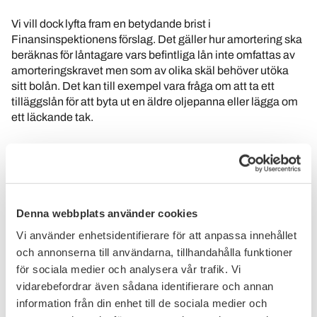
Vi vill dock lyfta fram en betydande brist i
Finansinspektionens förslag. Det gäller hur amortering ska
beräknas för låntagare vars befintliga lån inte omfattas av
amorteringskravet men som av olika skäl behöver utöka
sitt bolån. Det kan till exempel vara fråga om att ta ett
tilläggslån för att byta ut en äldre oljepanna eller lägga om
ett läckande tak.
Vi kan utgå från följande exempel:
Ett hushåll har ett amorteringsfritt bostadslån på 4 miljoner
kronor, det vill säga ett lån som tagits innan
amorteringskravet träder i kraft. Belåningsgraden ligger
Denna webbplats använder cookies
över 70 procent. Hushållet har ett lånebehov på ytterligare
200 000 kronor. Räntan för ett nytt bolån antas vara 2
Vi använder enhetsidentifierare för att anpassa innehållet
procent. Samtidigt antas räntan för blancolån vara 4
och annonserna till användarna, tillhandahålla funktioner
procent och återbetalningstiden 10 år.
för sociala medier och analysera vår trafik. Vi
vidarebefordrar även sådana identifierare och annan
Om låntagaren tar det nya lånet på 200 000 kronor i form av
information från din enhet till de sociala medier och
ett bolån ska amorteringskravet enligt