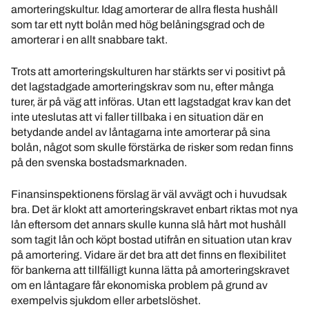
amorteringskultur. Idag amorterar de allra flesta hushåll
som tar ett nytt bolån med hög belåningsgrad och de
amorterar i en allt snabbare takt.
Trots att amorteringskulturen har stärkts ser vi positivt på
det lagstadgade amorteringskrav som nu, efter många
turer, är på väg att införas. Utan ett lagstadgat krav kan det
inte uteslutas att vi faller tillbaka i en situation där en
betydande andel av låntagarna inte amorterar på sina
bolån, något som skulle förstärka de risker som redan finns
på den svenska bostadsmarknaden.
Finansinspektionens förslag är väl avvägt och i huvudsak
bra. Det är klokt att amorteringskravet enbart riktas mot nya
lån eftersom det annars skulle kunna slå hårt mot hushåll
som tagit lån och köpt bostad utifrån en situation utan krav
på amortering. Vidare är det bra att det finns en flexibilitet
för bankerna att tillfälligt kunna lätta på amorteringskravet
om en låntagare får ekonomiska problem på grund av
exempelvis sjukdom eller arbetslöshet.