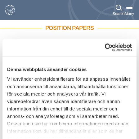
Search
Meny
POSITION PAPERS
Position papers
Pick a year
Denna webbplats använder cookies
Vi använder enhetsidentifierare för att anpassa innehållet
och annonserna till användarna, tillhandahålla funktioner
4/17/2026
COMPETITIVENESS
för sociala medier och analysera vår trafik. Vi
Targeted Consultation on the
vidarebefordrar även sådana identifierare och annan
Competitiveness of the EU Banking Sector
information från din enhet till de sociala medier och
annons- och analysföretag som vi samarbetar med.
Download
Dessa kan i sin tur kombinera informationen med annan
information som du har tillhandahållit eller som de har
samlat in när du har använt deras tjänster.