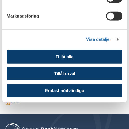
2005
2005
2004
2004
2003
2003
Marknadsföring
Visa detaljer
For more information, please contact us
Tillåt alla
Christian Nilsson
christian.nilsson@financesweden.se
Tillåt urval
Phone: +46 (0)8- 453 44 41
Endast nödvändiga
Print