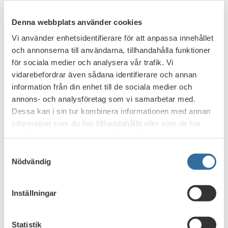
2023
2023
Denna webbplats använder cookies
2022
2022
2021
2021
Vi använder enhetsidentifierare för att anpassa innehållet
2020
2020
och annonserna till användarna, tillhandahålla funktioner
2019
2019
för sociala medier och analysera vår trafik. Vi
2018
2018
vidarebefordrar även sådana identifierare och annan
2017
2017
information från din enhet till de sociala medier och
2016
2016
annons- och analysföretag som vi samarbetar med.
2015
2015
Dessa kan i sin tur kombinera informationen med annan
2014
2014
information som du har tillhandahållit eller som de har
2013
2013
samlat in när du har använt deras tjänster.
2012
2012
Samtyckesval
2011
2011
Nödvändig
2010
2010
2009
2009
Inställningar
2008
2008
2007
2007
2006
2006
Statistik