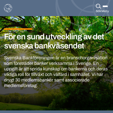
Sök
Meny
För en sund utveckling av det
svenska bankväsendet
Svenska Bankföreningen är en branschorganisation
som företräder banker verksamma i Sverige. En
uppgift är att sprida kunskap om bankerna och deras
viktiga roll för tillväxt och välfärd i samhället. Vi har
drygt 30 medlemsbanker samt associerade
medlemsföretag.