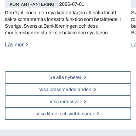
2026-07-01
KONTANTHANTERING
Den 1 juli börjar den nya kontantlagen att gälla för att
Sv
säkra kontanternas fortsatta funktion som betalmedel i
ro
Sverige. Svenska Bankföreningen och dess
ba
medlemsbanker ställer sig bakom den nya lagen.
Ba
Läs mer
L
Se alla nyheter
Visa pressmeddelanden
Visa remissvar
Visa filmer och webbinarier