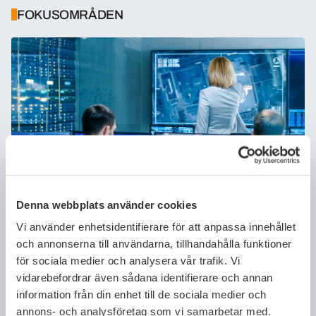
FOKUSOMRÅDEN
Denna webbplats använder cookies
Banksäkerhet
Vi använder enhetsidentifierare för att anpassa innehållet
och annonserna till användarna, tillhandahålla funktioner
Säkerhet är en grundförutsättning för bankverksamhet.
för sociala medier och analysera vår trafik. Vi
Arbetet har intensifierats på senare år till följd av
vidarebefordrar även sådana identifierare och annan
uppgången i antalet bedrägerier och det geopolitiska läget.
information från din enhet till de sociala medier och
Säkerhetsarbetet är en prioriterad fråga för Bankföreningen
annons- och analysföretag som vi samarbetar med.
och kan delas upp i områdena bedrägerier, cybersäkerhet,