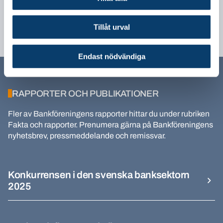
företagande – är ett prioriterat område för Svenska
Bankföreningen.
Tillåt urval
Läs mer
Endast nödvändiga
RAPPORTER OCH PUBLIKATIONER
Fler av Bankföreningens rapporter hittar du under rubriken
Fakta och rapporter. Prenumera gärna på Bankföreningens
nyhetsbrev, pressmeddelande och remissvar.
Konkurrensen i den svenska banksektorn
2025