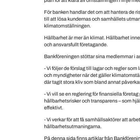
plan för att klara av omställningen i linje 
För banken handlar det om att hantera de ri
till att lösa kundernas och samhällets utmani
klimatomställningen.
Hållbarhet är mer än klimat. Hållbarhet innef
och ansvarsfullt företagande.
Bankföreningen stöttar sina medlemmar i ar
- Vi följer de förslag till lagar och regler so
och myndigheter när det gäller klimatomstäl
där tagit stora kliv som bland annat påverka
- Vi vill se en reglering för finansiella för
hållbarhetsrisker och transparens – som hjä
effektivt.
- Vi verkar för att få samhällsaktörer att arbe
hållbarhetsutmaningarna.
På denna sida finns artiklar från Bankfören