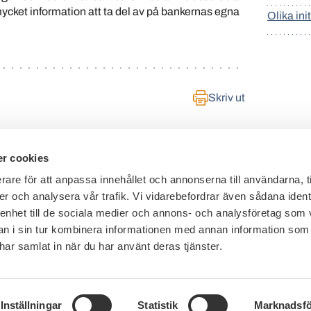
ycket information att ta del av på bankernas egna
Olika init
Skriv ut
r cookies
rare för att anpassa innehållet och annonserna till användarna, t
er och analysera vår trafik. Vi vidarebefordrar även sådana ident
Telefon växel: 08 - 453 44 00
 enhet till de sociala medier och annons- och analysföretag som 
E-post:
info@financesweden.se
 i sin tur kombinera informationen med annan information som
e har samlat in när du har använt deras tjänster.
Postadress: Box 7603, 103 94 Stockholm
Besöksadress: Blasieholmsgatan 4B
Inställningar
Statistik
Marknadsfö