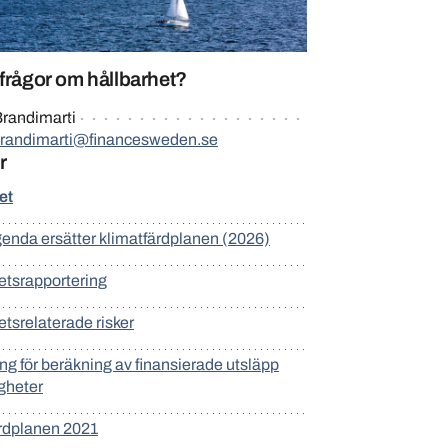
frågor om hållbarhet?
randimarti
brandimarti@financesweden.se
r
et
enda ersätter klimatfärdplanen (2026)
etsrapportering
etsrelaterade risker
ng för beräkning av finansierade utsläpp
igheter
rdplanen 2021