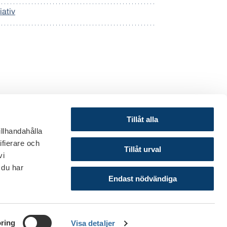
iativ
Tillåt alla
illhandahålla
ifierare och
© 2024 Svenska Bankföreningen
Tillåt urval
vi
Om webbplatsen
 du har
Cookies
Endast nödvändiga
ring
Visa detaljer