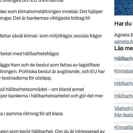
med Sveriges och EU:s klimatmål.
sker som klimatomställningen innebär. Det hjälper
ngar. Det är bankernas viktigaste bidrag till
Har du 
Agneta B
attar såväl klimat- som miljöfrågor, sociala frågor
agneta.
Läs me
betet med hållbarhetsfrågor.
Hållbarh
m läggs fram och de beslut som fattas av lagstiftare
Klimatag
lningen. Politiska beslut är avgörande, och EU har
r kostnaderna för utsläpp.
Hållbarh
etag på hållbarhetsområdet – om bland annat
lper bankerna i hållbarhetsarbetet och gör det mer
Hållbarh
Vägledni
ta i samma riktning för att klara
från fast
Klimatfä
ingen som berör hållbarhet. Om du är intresserad av