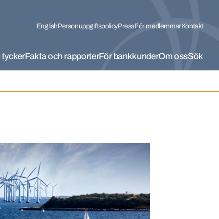
English
Personuppgiftspolicy
Press
För medlemmar
Kontakt
 tycker
Fakta och rapporter
För bankkunder
Om oss
Sök