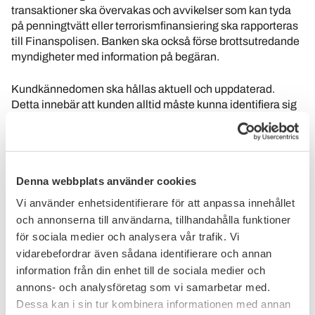
transaktioner ska övervakas och avvikelser som kan tyda
på penningtvätt eller terrorismfinansiering ska rapporteras
till Finanspolisen. Banken ska också förse brottsutredande
myndigheter med information på begäran.
Kundkännedomen ska hållas aktuell och uppdaterad.
Detta innebär att kunden alltid måste kunna identifiera sig
och besvara de frågor som banken bedömer är nödvändiga
för att få god kundkännedom. I vissa fall kan banken bli
tvungen
neka kunden vissa tjänster och produkter eller
att
avsluta en affärsrelation om kundkännedomen inte kan
Denna webbplats använder cookies
upprätthållas.
Vi använder enhetsidentifierare för att anpassa innehållet
Banker är också skyldiga att följa sanktionsregelverket och
och annonserna till användarna, tillhandahålla funktioner
får därför inte genomföra några transaktioner åt en person,
för sociala medier och analysera vår trafik. Vi
ett företag eller en organisation som är upptagen på EU:s
vidarebefordrar även sådana identifierare och annan
sanktionslistor. Om en sådan person, företag eller
information från din enhet till de sociala medier och
organisation har tillgångar i banken ska tillgångarna frysas.
annons- och analysföretag som vi samarbetar med.
Dessa kan i sin tur kombinera informationen med annan
2017 infördes ett nationellt register över verkliga huvudmän