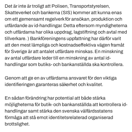
Det är inte är troligt att Polisen, Transportstyrelsen,
Skatteverket och bankerna (SIS) kommer att kunna enas
om ett gemensamt regelverk för ansökan, produktion och
utfärdande av id-handlingar. Detta eftersom myndigheterna
och utfärdarna har olika uppdrag, lagstiftning och avtal med
tillverkare. ) Bankföreningens uppfattning har därför varit
att den mest lämpliga och kostnadseffektiva vägen framåt
för Sverige är att antalet utfärdare minskas. En minskning
av antal utfärdare leder till en minskning av antal id-
handlingar som butiks- och bankanställda ska kontrollera.
Genom att ge en av utfärdarna ansvaret för den viktiga
identifieringen garanteras säkerhet och kvalitet.
En sådan förändring har potential att både stärka
möjligheterna för butik- och bankanställda att kontrollera id-
handlingar samt stärka den svenska välfärdsstatens
förmåga att stå emot identitetsrelaterad organiserad
brottslighet.