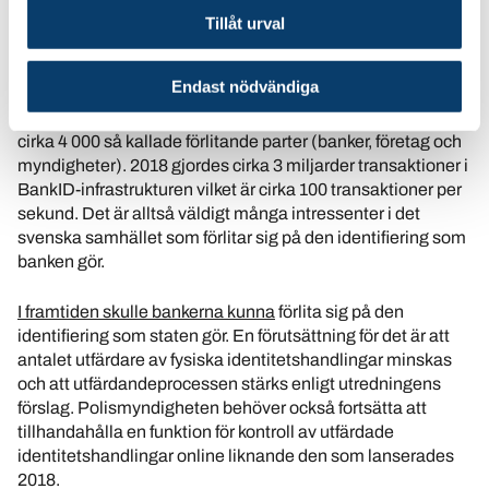
Tillåt urval
En anledning för bankerna är ansvaret som kommer med
att vara Sveriges i särklass största utfärdare av e-
Endast nödvändiga
legitimationer (BankID). Idag har åtta miljoner svenskar ett
BankID som möjliggör legitimering och underskrift mot
cirka 4 000 så kallade förlitande parter (banker, företag och
myndigheter). 2018 gjordes cirka 3 miljarder transaktioner i
BankID-infrastrukturen vilket är cirka 100 transaktioner per
sekund. Det är alltså väldigt många intressenter i det
svenska samhället som förlitar sig på den identifiering som
banken gör.
I framtiden skulle bankerna kunna
förlita sig på den
identifiering som staten gör. En förutsättning för det är att
antalet utfärdare av fysiska identitetshandlingar minskas
och att utfärdandeprocessen stärks enligt utredningens
förslag. Polismyndigheten behöver också fortsätta att
tillhandahålla en funktion för kontroll av utfärdade
identitetshandlingar online liknande den som lanserades
2018.