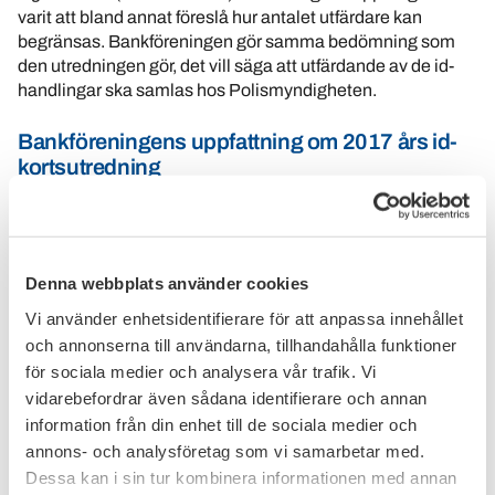
varit att bland annat föreslå hur antalet utfärdare kan
begränsas. Bankföreningen gör samma bedömning som
den utredningen gör, det vill säga att utfärdande av de id-
handlingar ska samlas hos Polismyndigheten.
Bankföreningens uppfattning om 2017 års id-
kortsutredning
Bankföreningen anser att utredningen är grundlig och
genomarbetad och är positiv till utredningens slutsatser
och rekommendationer som berör föreningens
medlemmar. Bankerna är dels ägare av samhällsviktig
Denna webbplats använder cookies
finansiell infrastruktur (Finansiell ID-Teknik BID AB som
Vi använder enhetsidentifierare för att anpassa innehållet
äger, förvaltar och utvecklar BankID), dels arbetsgivare för
och annonserna till användarna, tillhandahålla funktioner
tusentals banktjänstemän på 1 400 bankkontor runt om i
landet.
för sociala medier och analysera vår trafik. Vi
vidarebefordrar även sådana identifierare och annan
Förslagen stärker utfärdandet av svenska
information från din enhet till de sociala medier och
identitetshandlingar, konsumentskyddet, banksäkerheten
annons- och analysföretag som vi samarbetar med.
och den svenska välfärdsstatens förmåga att stå emot
Dessa kan i sin tur kombinera informationen med annan
identitetsrelaterad brottlighet. Förslagen kommer också att