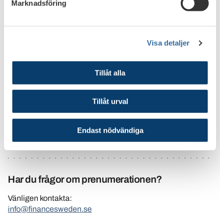
Marknadsföring
Vill du läsa Banklagsnytt för december 2025?
Se hur du startar en prenumeration här.
Prenumerera
Visa detaljer
Tillåt alla
Se tidigare nummer
Banklagsnytt december 2024
Tillåt urval
Vill du prenumerera på Banklagsnytt?
Endast nödvändiga
Läs mer
Har du frågor om prenumerationen?
Vänligen kontakta:
info@financesweden.se