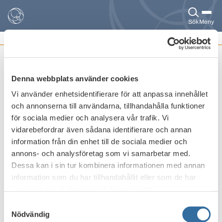
Sök
Meny
POLICYDOKUMENT
Basel 4 (2019)
Denna webbplats använder cookies
De nya kapitalkraven i Basel 4 kan, beroende på hur
Vi använder enhetsidentifierare för att anpassa innehållet
reglerna genomförs i EU, få stora konsekvenser för svenska
och annonserna till användarna, tillhandahålla funktioner
banker och därmed för svenska hushåll och företag som
för sociala medier och analysera vår trafik. Vi
lånar pengar. Kapitalkrav som bygger på globalt fastställda
vidarebefordrar även sådana identifierare och annan
schabloner istället för på bankernas egen kunskap och
information från din enhet till de sociala medier och
information om sina kunder är särskilt negativa för svenska
annons- och analysföretag som vi samarbetar med.
banker. Effekten blir högre räntor, främst för kunder med låg
Dessa kan i sin tur kombinera informationen med annan
risk.
information som du har tillhandahållit eller som de har
samlat in när du har använt deras tjänster.
Samtyckesval
Bankföreningens policy om Basel 4
Nödvändig