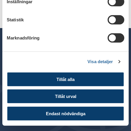
Inställningar
Statistik
Marknadsföring
Telefon växel: 08 - 453 44 00
Visa detaljer
E-post:
info@financesweden.se
Postadress: Box 7603, 103 94 Stockholm
Tillåt alla
Besöksadress: Blasieholmsgatan 4B
© 2024 Svenska Bankföreningen
Tillåt urval
Om webbplatsen
Cookies
Endast nödvändiga