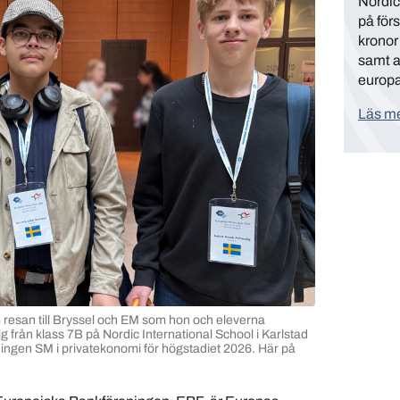
Nordic
på förs
kronor 
samt at
europa
Läs me
m resan till Bryssel och EM som hon och eleverna
rån klass 7B på Nordic International School i Karlstad
ningen SM i privatekonomi för högstadiet 2026. Här på