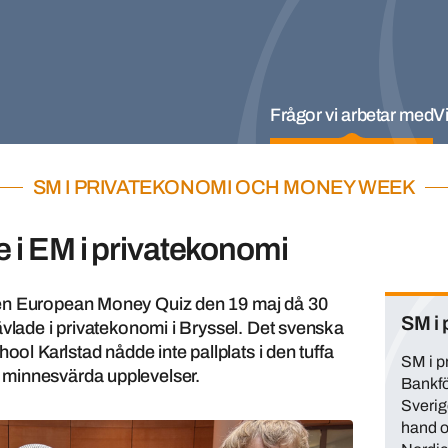
Frågor vi arbetar med
Vi
SM I PRIVATEKONOMI OCH MONEY WEEK
e i EM i privatekonomi
gen European Money Quiz den 19 maj då 30
SM i 
ävlade i privatekonomi i Bryssel. Det svenska
ool Karlstad nådde inte pallplats i den tuffa
SM i p
 minnesvärda upplevelser.
Bankfö
Sverige
hand o