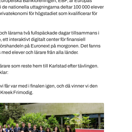
uropeiska Bankföreningen, EBF, är Europas
 i de nationella uttagningarna deltar 100 000 elever
i privatekonomi för högstadiet som kvalificerar för
 och lärarna två fullspäckade dagar tillsammans i
tt interaktivt digitalt center för finansiell
 börshandeln på Euronext på morgonen. Det fanns
med elever och lärare från alla länder.
ärare som reste hem till Karlstad efter tävlingen.
lar:
vi får var med i finalen igen, och då vinner vi den
 Kreek Frimodig.