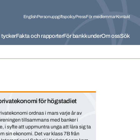
English
Personuppgiftspolicy
Press
För medlemmar
Kontakt
 tycker
Fakta och rapporter
För bankkunder
Om oss
Sök
privatekonomi för högstadiet
rivatekonomi ordnas i mars varje år av
reningen tillsammans med banker i
, i syfte att uppmuntra unga att lära sig ta
m sin ekonomi. Det var klass 7B från