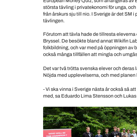
European Money Quiz, som arrangeras av E
största tävling i privatekonomi för unga, och
från årskurs sju till nio. I Sverige är det SM 
tävlingen.
Förutom att tävla hade de tillresta eleverna
Bryssel. De besökte bland annat Wikifin Lab, e
folkbildning, och var med på öppningen av
också många tillfällen att mingla och umgås 
Det var två trötta svenska elever och deras l
Nöjda med upplevelserna, och med planen k
- Vi ska vinna i Sverige nästa år också så att 
med, sa Eduardo Lima Stensson och Lukas