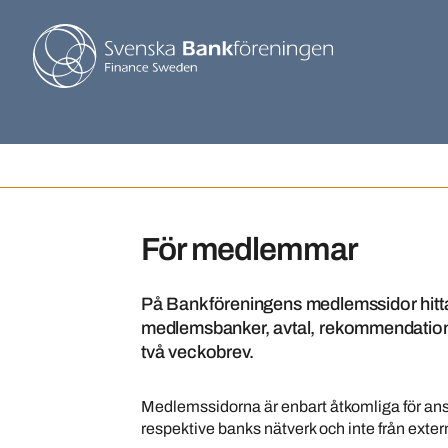
För medlemmar
På Bankföreningens medlemssidor hittar
medlemsbanker, avtal, rekommendatione
två veckobrev.
Medlemssidorna är enbart åtkomliga för anst
respektive banks nätverk och inte från extern