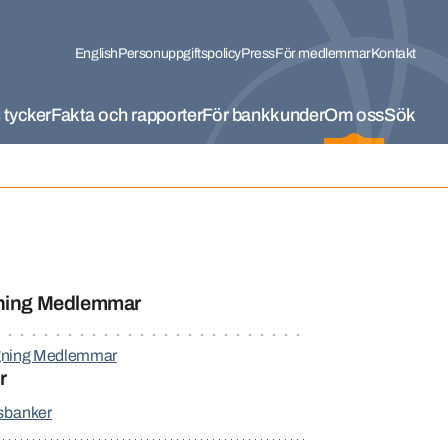
English
Personuppgiftspolicy
Press
För medlemmar
Kontakt
 tycker
Fakta och rapporter
För bankkunder
Om oss
Sök
ning Medlemmar
gning Medlemmar
r
banker