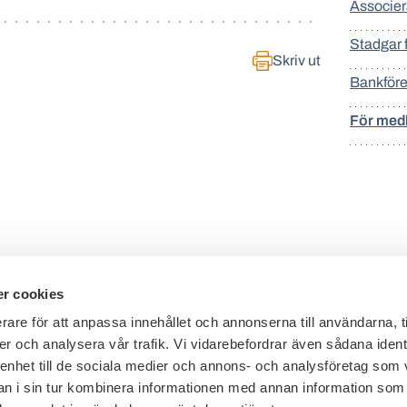
Associe
Stadgar 
Skriv ut
Bankför
För med
r cookies
rare för att anpassa innehållet och annonserna till användarna, t
er och analysera vår trafik. Vi vidarebefordrar även sådana ident
Telefon växel: 08 - 453 44 00
 enhet till de sociala medier och annons- och analysföretag som 
E-post:
info@financesweden.se
 i sin tur kombinera informationen med annan information som