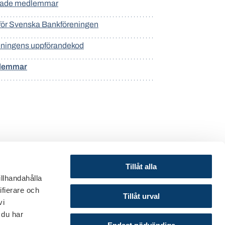
rade medlemmar
för Svenska Bankföreningen
eningens uppförandekod
lemmar
Tillåt alla
illhandahålla
ifierare och
© 2024 Svenska Bankföreningen
Tillåt urval
vi
Om webbplatsen
 du har
Cookies