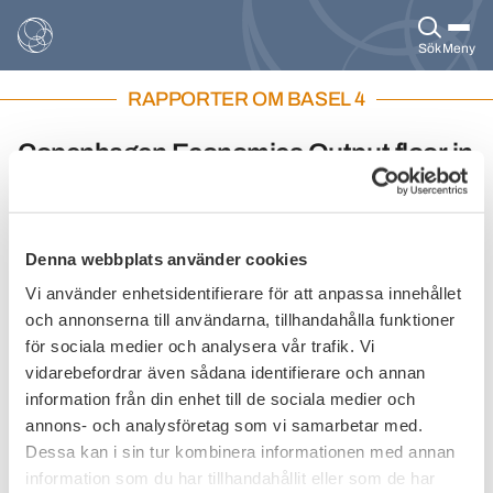
Sök
Meny
RAPPORTER OM BASEL 4
Copenhagen Economics Output floor in
Final Basel III (2021)
The Final Basel III Framework from December 2017
sets out revised international standards for banking
Denna webbplats använder cookies
regulation. The package is now about to be
Vi använder enhetsidentifierare för att anpassa innehållet
implemented in the EU, and the European
och annonserna till användarna, tillhandahålla funktioner
Commission is expected to publish a proposal this
för sociala medier och analysera vår trafik. Vi
summer. In preparation for the implementation, the
European Commission has recently put forward a
vidarebefordrar även sådana identifierare och annan
note on different options for implementing the
information från din enhet till de sociala medier och
package.
annons- och analysföretag som vi samarbetar med.
Dessa kan i sin tur kombinera informationen med annan
In light of this note and our previous research, the Swedish
information som du har tillhandahållit eller som de har
Bankers’ Association has asked us to analyse the impact of