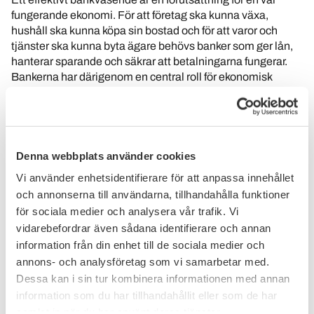
fungerande ekonomi. För att företag ska kunna växa,
hushåll ska kunna köpa sin bostad och för att varor och
tjänster ska kunna byta ägare behövs banker som ger lån,
hanterar sparande och säkrar att betalningarna fungerar.
Bankerna har därigenom en central roll för ekonomisk
tillväxt och människors välfärd.
Därför är det viktigt för samhällsekonomin att
banksystemet är stabilt och väl fungerande.
Denna webbplats använder cookies
Vikten av stabila och säkra banker blev extra tydlig under
Vi använder enhetsidentifierare för att anpassa innehållet
ﬁnanskrisen 2008 då många länders ekonomier skadades
och annonserna till användarna, tillhandahålla funktioner
allvarligt av att deras banker gjorde stora förluster. Efter
för sociala medier och analysera vår trafik. Vi
ﬁnanskrisen beslutades därför om många åtgärder för att
vidarebefordrar även sådana identifierare och annan
skapa ett mer robust och motståndskraftigt banksystem,
information från din enhet till de sociala medier och
något som Bankföreningen och våra medlemsbanker i
annons- och analysföretag som vi samarbetar med.
grunden välkomnar. I jämförelse med många andra länder
Dessa kan i sin tur kombinera informationen med annan
är de svenska bankerna välskötta, stabila och väl
information som du har tillhandahållit eller som de har
kapitaliserade. Den svenska statens agerade för att skydda
småsparare och skattebetalare under tidigare ﬁnanskriser
samlat in när du har använt deras tjänster.