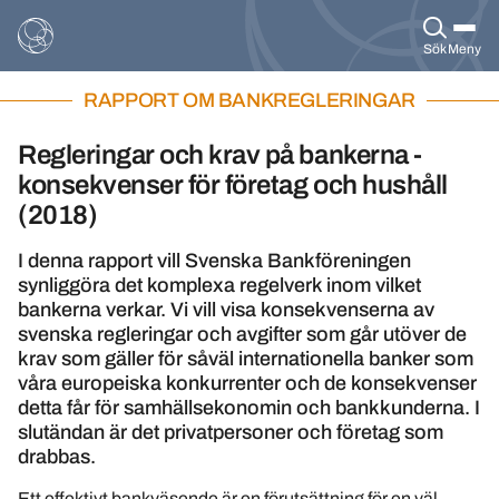
Sök
Meny
RAPPORT OM BANKREGLERINGAR
Regleringar och krav på bankerna -
konsekvenser för företag och hushåll
(2018)
I denna rapport vill Svenska Bankföreningen
synliggöra det komplexa regelverk inom vilket
bankerna verkar. Vi vill visa konsekvenserna av
svenska regleringar och avgifter som går utöver de
krav som gäller för såväl internationella banker som
våra europeiska konkurrenter och de konsekvenser
detta får för samhällsekonomin och bankkunderna. I
slutändan är det privatpersoner och företag som
drabbas.
Ett effektivt bankväsende är en förutsättning för en väl