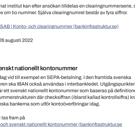
nat institut kan efter ansökan tilldelas en clearingnummerserie,
ie om tio nummer. Själva clearingnumret består av fyra siffror.
SAB | Konto- och clearingnummer (bankinfrastruktur.se)
26 augusti 2022
enskt nationellt kontonummer
ag vid till exempel en SEPA-betalning. I den framtida svenska
turen ska IBAN också användas i interbankledet. Utgångspunkten 
är ett svenskt nationellt kontonummer som baseras på definitio
merstrukturen där checksiffran (ibland kallad kontrollsiffra) kr
nska bankerna som utför kontoöverföringar idag.
 tas fram på
och svenskt nationellt kontonummer (bankinfrastruktur.se