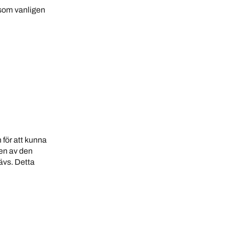
 som vanligen
för att kunna
nen av den
ävs. Detta