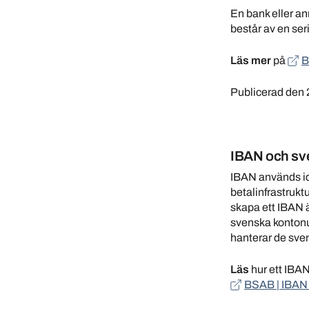
En bank eller an
består av en ser
Läs mer
på
B
Publicerad den 
IBAN och sv
IBAN används id
betalinfrastruk
skapa ett IBAN 
svenska kontonum
hanterar de sve
Läs
hur ett IBAN
BSAB | IBAN 