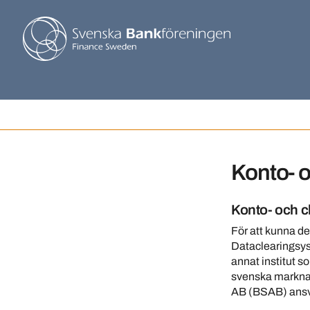
Konto- 
Konto- och 
För att kunna d
Dataclearingsyst
annat institut s
svenska marknad
AB (BSAB) ansva