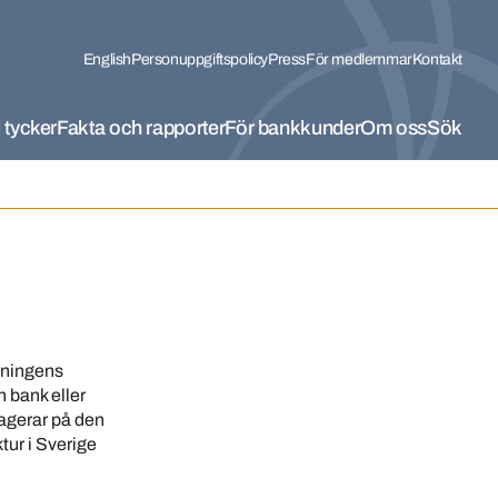
English
Personuppgiftspolicy
Press
För medlemmar
Kontakt
 tycker
Fakta och rapporter
För bankkunder
Om oss
Sök
eningens
 bank eller
 agerar på den
tur i Sverige