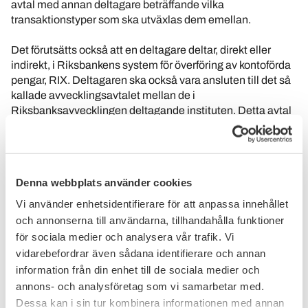
avtal med annan deltagare beträffande vilka
transaktionstyper som ska utväxlas dem emellan.
Det förutsätts också att en deltagare deltar, direkt eller
indirekt, i Riksbankens system för överföring av kontoförda
pengar, RIX. Deltagaren ska också vara ansluten till det så
kallade avvecklingsavtalet mellan de i
Riksbanksavvecklingen deltagande instituten. Detta avtal
ingås mellan de institut som är direktdeltagare i RIX och
administreras av Bankföreningen, genom att till
exempel samtliga originalavtal förvaras hos
Bankföreningen.
Denna webbplats använder cookies
Varje institut får dock själv bedöma om det eventuellt ska
Vi använder enhetsidentifierare för att anpassa innehållet
ansöka om tillträde till RIX hos Riksbanken eller delta
och annonserna till användarna, tillhandahålla funktioner
indirekt genom att teckna avtal med en direktdeltagare.
för sociala medier och analysera vår trafik. Vi
Därutöver kan ett institut även ansöka om att få ansluta sig
vidarebefordrar även sådana identifierare och annan
till Bankgirosystemet.
information från din enhet till de sociala medier och
annons- och analysföretag som vi samarbetar med.
Dessa kan i sin tur kombinera informationen med annan