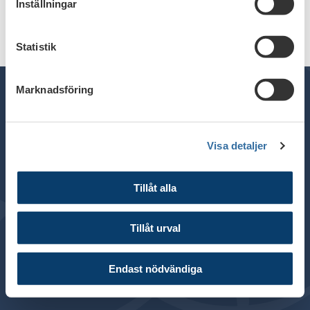
Inställningar
Statistik
Marknadsföring
General inquiries:
+46 8 453 44 00
Visa detaljer
E-mail:
info@financesweden.se
Address: Box 7603, 103 94 Stockholm
Tillåt alla
Visiting address: Blasieholmsgatan 4B
© 2024 Finance Sweden
Tillåt urval
About this website
Cookies
Endast nödvändiga