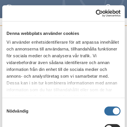
Search
Meny
POSITION PAPERS
Denna webbplats använder cookies
Consultation Paper Draft Regulatory
Vi använder enhetsidentifierare för att anpassa innehållet
Technical Standards - Content of
och annonserna till användarna, tillhandahålla funktioner
recovery plans
för sociala medier och analysera vår trafik. Vi
vidarebefordrar även sådana identifierare och annan
Publicerat den
4 juni 2013
information från din enhet till de sociala medier och
annons- och analysföretag som vi samarbetar med.
Dessa kan i sin tur kombinera informationen med annan
information som du har tillhandahållit eller som de har
Print
samlat in när du har använt deras tjänster.
Samtyckesval
Nödvändig