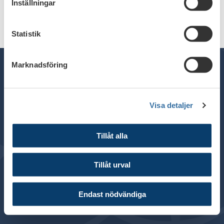
Inställningar
Statistik
Marknadsföring
General inquiries:
+46 8 453 44 00
Visa detaljer
E-mail:
info@financesweden.se
Address: Box 7603, 103 94 Stockholm
Tillåt alla
Visiting address: Blasieholmsgatan 4B
© 2024 Finance Sweden
Tillåt urval
About this website
Cookies
Endast nödvändiga