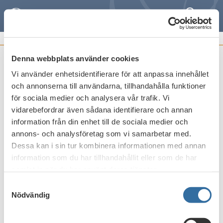
Search
Meny
POSITION PAPERS
Denna webbplats använder cookies
Consultation Paper on draft guidelines
Vi använder enhetsidentifierare för att anpassa innehållet
on the applicable notional discount rate
och annonserna till användarna, tillhandahålla funktioner
for variable remuneration under Article
för sociala medier och analysera vår trafik. Vi
94(1)(g)(iii) of Directive 2013/36/EU
vidarebefordrar även sådana identifierare och annan
information från din enhet till de sociala medier och
Publicerat den
18 december 2013
annons- och analysföretag som vi samarbetar med.
Dessa kan i sin tur kombinera informationen med annan
information som du har tillhandahållit eller som de har
samlat in när du har använt deras tjänster.
Print
Samtyckesval
Nödvändig