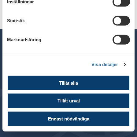
Inställningar
Statistik
Marknadsföring
General inquiries:
+46 8 453 44 00
Visa detaljer
E-mail:
info@financesweden.se
Address: Box 7603, 103 94 Stockholm
Tillåt alla
Visiting address: Blasieholmsgatan 4B
© 2024 Finance Sweden
Tillåt urval
About this website
Cookies
Endast nödvändiga