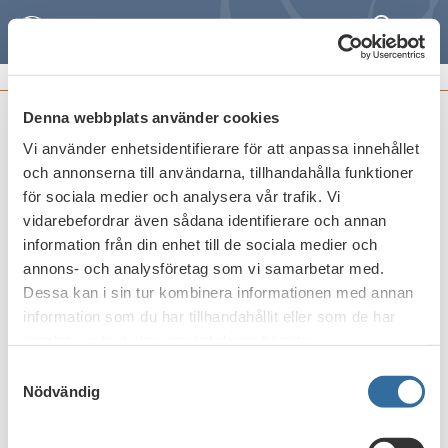
Search
Meny
POSITION PAPERS
Denna webbplats använder cookies
Draft RTS on prudent valuation under
Vi använder enhetsidentifierare för att anpassa innehållet
Article 105(14) of CRR
och annonserna till användarna, tillhandahålla funktioner
för sociala medier och analysera vår trafik. Vi
Publicerat den
8 oktober 2013
vidarebefordrar även sådana identifierare och annan
information från din enhet till de sociala medier och
annons- och analysföretag som vi samarbetar med.
Dessa kan i sin tur kombinera informationen med annan
Print
information som du har tillhandahållit eller som de har
samlat in när du har använt deras tjänster.
Samtyckesval
Nödvändig