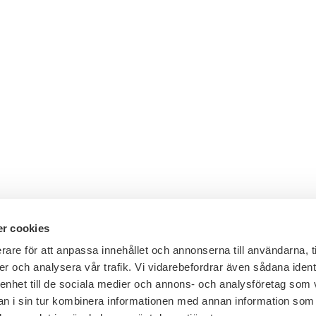
r cookies
rare för att anpassa innehållet och annonserna till användarna, t
er och analysera vår trafik. Vi vidarebefordrar även sådana ident
General inquiries:
+46 8 453 44 00
 enhet till de sociala medier och annons- och analysföretag som 
E-mail:
info@financesweden.se
 i sin tur kombinera informationen med annan information som