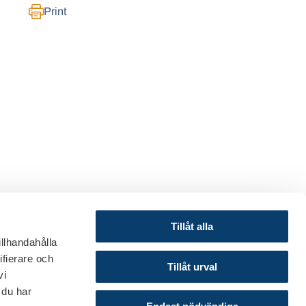
Print
Tillåt alla
illhandahålla
ifierare och
© 2024 Finance Sweden
Tillåt urval
vi
About this website
 du har
Cookies