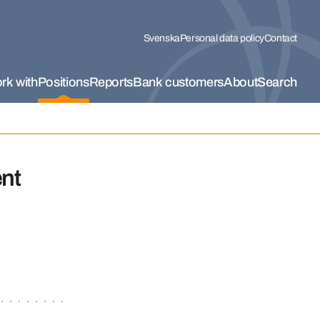
Svenska
Personal data policy
Contact
rk with
Positions
Reports
Bank customers
About
Search
nt