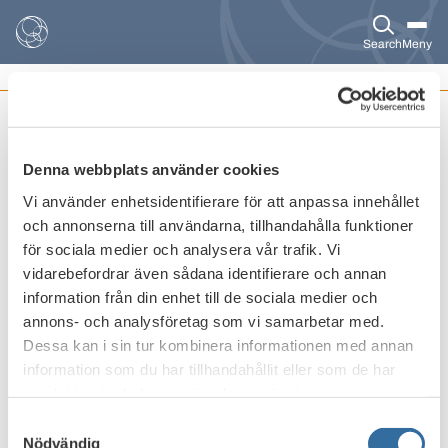
Search
Meny
RECENT NEWS
Bank- and Finance statistics 2025
Denna webbplats använder cookies
Finance Sweden annually publishes detailed
statistics on the Swedish banking and financial
Vi använder enhetsidentifierare för att anpassa innehållet
market.
och annonserna till användarna, tillhandahålla funktioner
för sociala medier och analysera vår trafik. Vi
Publicerat den
12 maj 2026
vidarebefordrar även sådana identifierare och annan
information från din enhet till de sociala medier och
annons- och analysföretag som vi samarbetar med.
Dessa kan i sin tur kombinera informationen med annan
information som du har tillhandahållit eller som de har
samlat in när du har använt deras tjänster.
Samtyckesval
Nödvändig