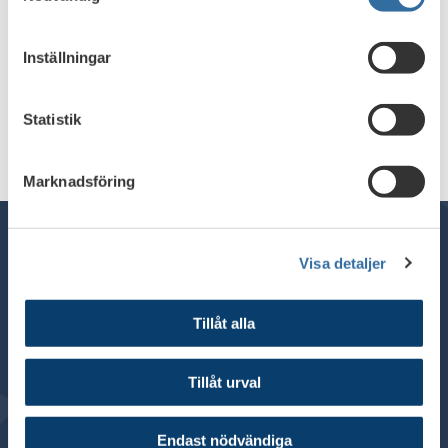
Inställningar
Statistik
Print
Marknadsföring
Visa detaljer
General inquiries:
+46 8 453 44 00
Tillåt alla
E-mail:
info@financesweden.se
Address: Box 7603, 103 94 Stockholm
Tillåt urval
Visiting address: Blasieholmsgatan 4B
© 2024 Finance Sweden
Endast nödvändiga