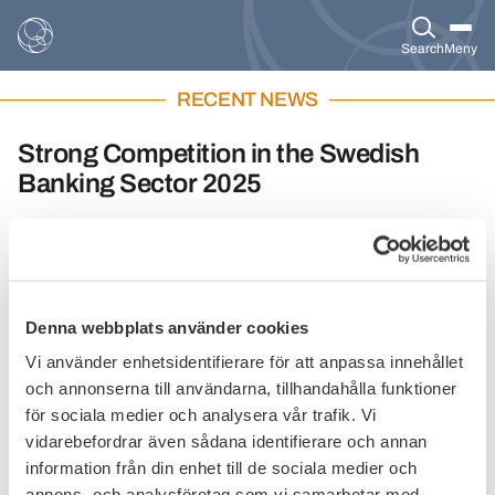
Search
Meny
RECENT NEWS
Strong Competition in the Swedish
Banking Sector 2025
Market shares in the Swedish banking sector shift
over time, and customer mobility is high. Swedish
banks are cost-efficient, and mortgage interest rates
are low compared to those in other countries. These
are some of the key findings in a new report by
Denna webbplats använder cookies
Copenhagen Economics, which analyzes banking
Vi använder enhetsidentifierare för att anpassa innehållet
competition in Sweden.
och annonserna till användarna, tillhandahålla funktioner
för sociala medier och analysera vår trafik. Vi
Publicerat den
14 oktober 2025
vidarebefordrar även sådana identifierare och annan
information från din enhet till de sociala medier och
annons- och analysföretag som vi samarbetar med.