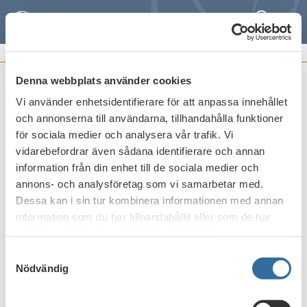
Search
Meny
POSITION PAPERS
Denna webbplats använder cookies
Draft Guidelines on fraud reporting
Vi använder enhetsidentifierare för att anpassa innehållet
requirements under Article 96(6) of
och annonserna till användarna, tillhandahålla funktioner
Directive (EU) 2015/2366 (PSD2)
för sociala medier och analysera vår trafik. Vi
vidarebefordrar även sådana identifierare och annan
Publicerat den
6 november 2017
information från din enhet till de sociala medier och
annons- och analysföretag som vi samarbetar med.
Dessa kan i sin tur kombinera informationen med annan
information som du har tillhandahållit eller som de har
Print
samlat in när du har använt deras tjänster.
Samtyckesval
Nödvändig