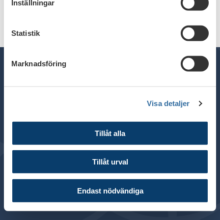
Inställningar
Statistik
Marknadsföring
General inquiries:
+46 8 453 44 00
Visa detaljer
E-mail:
info@financesweden.se
Address: Box 7603, 103 94 Stockholm
Tillåt alla
Visiting address: Blasieholmsgatan 4B
© 2024 Finance Sweden
Tillåt urval
About this website
Cookies
Endast nödvändiga