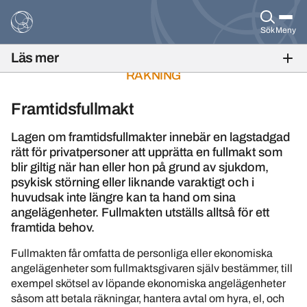
Sök
Meny
Läs mer
BANKÄRENDEN FÖR ANNANS
RÄKNING
Framtidsfullmakt
Lagen om framtidsfullmakter innebär en lagstadgad
rätt för privatpersoner att upprätta en fullmakt som
blir giltig när han eller hon på grund av sjukdom,
psykisk störning eller liknande varaktigt och i
huvudsak inte längre kan ta hand om sina
angelägenheter. Fullmakten utställs alltså för ett
framtida behov.
Fullmakten får omfatta de personliga eller ekonomiska
angelägenheter som fullmaktsgivaren själv bestämmer, till
exempel skötsel av löpande ekonomiska angelägenheter
såsom att betala räkningar, hantera avtal om hyra, el, och