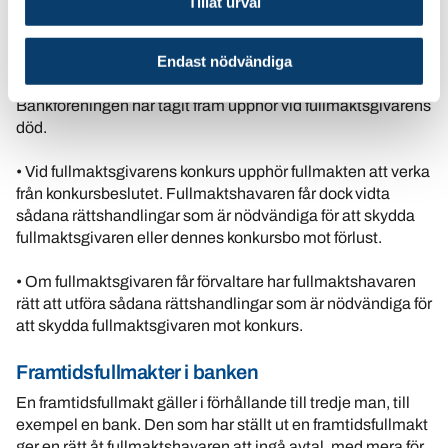
Tillåt urval
Fullmaktsgivarens dödsfall etc
• Om fullmaktsgivaren avlider fortsätter framtidsfullmakten
Endast nödvändiga
att gälla enligt lag, om fullmaktsgivaren inte angivit annat i
fullmakten. Observera att den mall Svenska
Bankföreningen har tagit fram upphör vid fullmaktsgivarens
död.
• Vid fullmaktsgivarens konkurs upphör fullmakten att verka
från konkursbeslutet. Fullmaktshavaren får dock vidta
sådana rättshandlingar som är nödvändiga för att skydda
fullmaktsgivaren eller dennes konkursbo mot förlust.
• Om fullmaktsgivaren får förvaltare har fullmaktshavaren
rätt att utföra sådana rättshandlingar som är nödvändiga för
att skydda fullmaktsgivaren mot konkurs.
Framtidsfullmakter i banken
En framtidsfullmakt gäller i förhållande till tredje man, till
exempel en bank. Den som har ställt ut en framtidsfullmakt
ger en rätt åt fullmaktshavaren att ingå avtal, med mera för