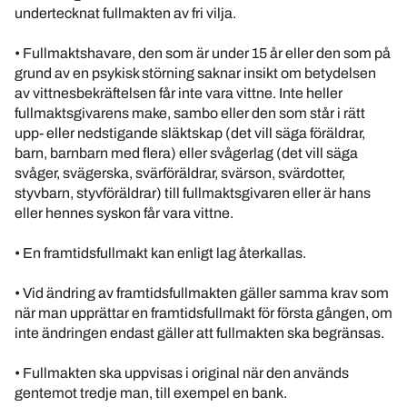
undertecknat fullmakten av fri vilja.
• Fullmaktshavare, den som är under 15 år eller den som på
grund av en psykisk störning saknar insikt om betydelsen
av vittnesbekräftelsen får inte vara vittne. Inte heller
fullmaktsgivarens make, sambo eller den som står i rätt
upp- eller nedstigande släktskap (det vill säga föräldrar,
barn, barnbarn med flera) eller svågerlag (det vill säga
svåger, svägerska, svärföräldrar, svärson, svärdotter,
styvbarn, styvföräldrar) till fullmaktsgivaren eller är hans
eller hennes syskon får vara vittne.
• En framtidsfullmakt kan enligt lag återkallas.
• Vid ändring av framtidsfullmakten gäller samma krav som
när man upprättar en framtidsfullmakt för första gången, om
inte ändringen endast gäller att fullmakten ska begränsas.
• Fullmakten ska uppvisas i original när den används
gentemot tredje man, till exempel en bank.