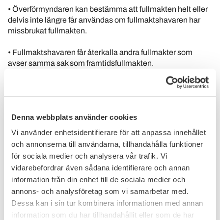
• Överförmyndaren kan bestämma att fullmakten helt eller
delvis inte längre får användas om fullmaktshavaren har
missbrukat fullmakten.
• Fullmaktshavaren får återkalla andra fullmakter som
avser samma sak som framtidsfullmakten.
• En fullmaktshavare bör dokumentera de åtgärder som
utförs med stöd av framtidsfullmakten för att underlätta
granskning och redovisning.
Denna webbplats använder cookies
Gåvor och arvode till fullmaktshavaren
Vi använder enhetsidentifierare för att anpassa innehållet
och annonserna till användarna, tillhandahålla funktioner
I framtidsfullmakten kan frågor om gåvor och arvode
regleras.
för sociala medier och analysera vår trafik. Vi
vidarebefordrar även sådana identifierare och annan
Om fullmakten inte reglerar gåvor gäller att
information från din enhet till de sociala medier och
fullmaktshavaren kan lämna personliga presenter till andra
annons- och analysföretag som vi samarbetar med.
än sig själv. Värdet på presenter måste vara rimligt med
Dessa kan i sin tur kombinera informationen med annan
hänsyn till fullmaktsgivarens ekonomiska förhållanden.
information som du har tillhandahållit eller som de har