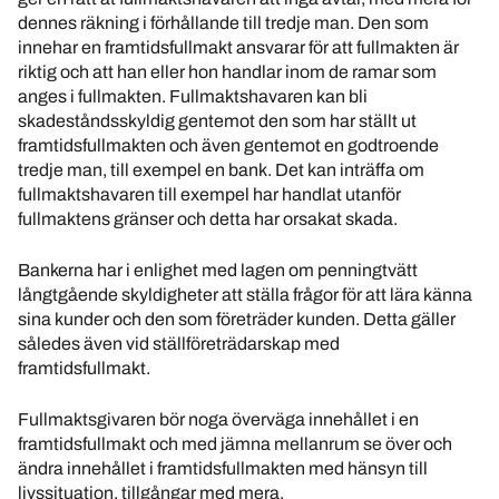
dennes räkning i förhållande till tredje man. Den som
innehar en framtidsfullmakt ansvarar för att fullmakten är
riktig och att han eller hon handlar inom de ramar som
anges i fullmakten. Fullmaktshavaren kan bli
skadeståndsskyldig gentemot den som har ställt ut
framtidsfullmakten och även gentemot en godtroende
tredje man, till exempel en bank. Det kan inträffa om
fullmaktshavaren till exempel har handlat utanför
fullmaktens gränser och detta har orsakat skada.
Bankerna har i enlighet med lagen om penningtvätt
långtgående skyldigheter att ställa frågor för att lära känna
sina kunder och den som företräder kunden. Detta gäller
således även vid ställföreträdarskap med
framtidsfullmakt.
Fullmaktsgivaren bör noga överväga innehållet i en
framtidsfullmakt och med jämna mellanrum se över och
ändra innehållet i framtidsfullmakten med hänsyn till
livssituation, tillgångar med mera.