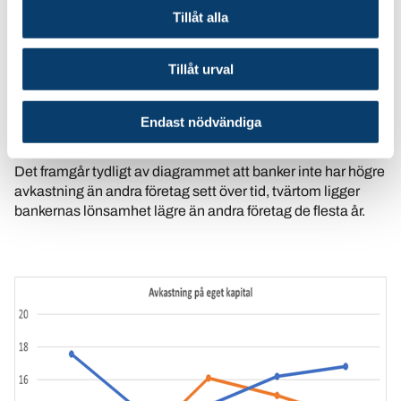
Tillåt alla
För att få en rättvisande bild av om banker är mer
lönsamma jämfört med andra företag är det därför viktigt att
Tillåt urval
inte dra för stora växlar på ett enskilt år. I diagrammet nedan
visas avkastningen på eget kapital i bankerna och
avkastningen på eget kapital i övriga företag under den
Endast nödvändiga
senaste femårsperioden, 2021 till 2025.
Det framgår tydligt av diagrammet att banker inte har högre
avkastning än andra företag sett över tid, tvärtom ligger
bankernas lönsamhet lägre än andra företag de flesta år.