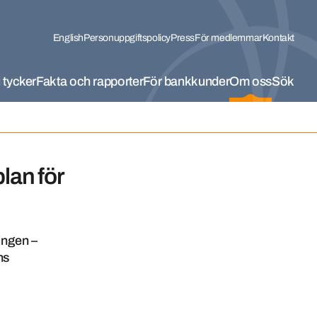
English
Personuppgiftspolicy
Press
För medlemmar
Kontakt
 tycker
Fakta och rapporter
För bankkunder
Om oss
Sök
lan för
ingen –
ns