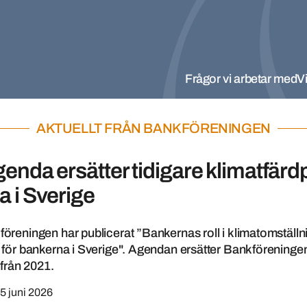
Frågor vi arbetar med
Vi
AKTUELLT FRÅN BANKFÖRENINGEN
enda ersätter tidigare klimatfärdp
 i Sverige
reningen har publicerat ”Bankernas roll i klimatomställn
för bankerna i Sverige". Agendan ersätter Bankföreninge
 från 2021.
5 juni 2026