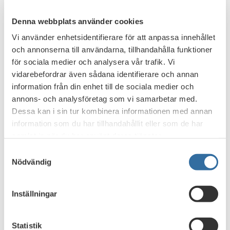
Denna webbplats använder cookies
Vi använder enhetsidentifierare för att anpassa innehållet
och annonserna till användarna, tillhandahålla funktioner
för sociala medier och analysera vår trafik. Vi
vidarebefordrar även sådana identifierare och annan
information från din enhet till de sociala medier och
annons- och analysföretag som vi samarbetar med.
Dessa kan i sin tur kombinera informationen med annan
Svenska Bankföreningens EU-arbete har fått en allt större
information som du har tillhandahållit eller som de har
betydelse med tiden i takt med att fler bankrelaterade
samlat in när du har använt deras tjänster.
frågor bestäms på EU-nivå. För att få större
Samtyckesval
genomslagskraft i det europeiska påverkansarbetet och
Nödvändig
bättre kunna påverka de aktuella EU-processerna har
Bankföreningen ökat sin närvaro i Bryssel.
Inställningar
Sedan 2022 har vi ett gemensamt EU-kontor tillsammans
med våra nordiska systerorganisationer Finance Denmark,
Finance Finland och Finance Norway. Kontoret är
Statistik