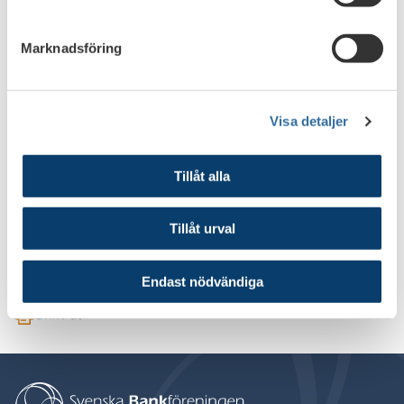
bemannat av nio personer varav två från Svenska
Bankföreningen.
Marknadsföring
Namnbytet till Finance Sweden är också ett naturligt steg i
utvecklingen med att Svenska Bankföreningen öppnar för
associerat medlemskap för företag som inte är banker.
Visa detaljer
Tillåt alla
Tillåt urval
Endast nödvändiga
Skriv ut