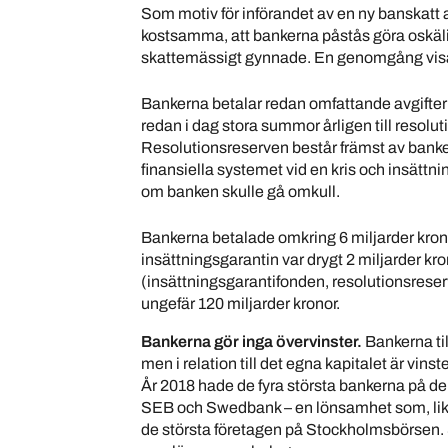
Som motiv för införandet av en ny banskatt an
kostsamma, att bankerna påstås göra oskälig
skattemässigt gynnade. En genomgång visar 
Bankerna betalar redan omfattande avgifter i
redan i dag stora summor årligen till resolu
Resolutionsreserven består främst av banker
finansiella systemet vid en kris och insät
om banken skulle gå omkull.
Bankerna betalade omkring 6 miljarder kronor
insättningsgarantin var drygt 2 miljarder kro
(insättningsgarantifonden, resolutionsreserv
ungefär 120 miljarder kronor.
Bankerna gör inga övervinster.
Bankerna til
men i relation till det egna kapitalet är vinst
År 2018 hade de fyra största bankerna på 
SEB och Swedbank – en lönsamhet som, likso
de största företagen på Stockholmsbörsen.