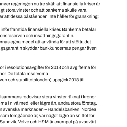
ger regeringen nu tre skäl: att finansiella kriser är
t stora vinster och att bankerna skulle vara
att dessa påståenden inte håller för granskning:
nför framtida finansiella kriser. Bankerna betalar
tionsreserven och insättningsgarantin.
nas egna medel att använda för att stötta det
tningsgarantin skyddar bankkundernas pengar även
 i resolutionsavgifter för 2018 och avgifterna för
nor. De totala reserverna
en och stabilitetsfonden) uppgick 2018 till
lsammans redovisar stora vinster räknat i kronor
erna i nivå med, eller lägre än, andra stora företag.
den svenska marknaden – Handelsbanken, Nordea,
m föregående år, var något lägre än snittet för
 Sandvik, Volvo och H&M är exempel på avsevärt