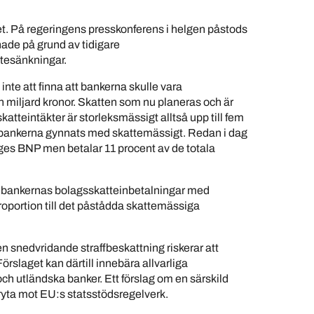
et. På regeringens presskonferens i helgen påstods
ade på grund av tidigare
tesänkningar.
inte att finna att bankerna skulle vara
miljard kronor. Skatten som nu planeras och är
skatteintäkter är storleksmässigt alltså upp till fem
ankerna gynnats med skattemässigt. Redan i dag
iges BNP men betalar 11 procent av de totala
 bankernas bolagsskatteinbetalningar med
roportion till det påstådda skattemässiga
n snedvridande straffbeskattning riskerar att
örslaget kan därtill innebära allvarliga
h utländska banker. Ett förslag om en särskild
ryta mot EU:s statsstödsregelverk.