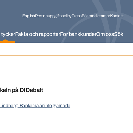
English
Personuppgiftspolicy
Press
För medlemmar
Kontakt
 tycker
Fakta och rapporter
För bankkunder
Om oss
Sök
ikeln på DIDebatt
Lindberg: Bankerna är inte gynnade