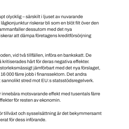
t olycklig – särskilt i ljuset av nuvarande
lågkonjunktur riskerar bli som en blöt filt över den
t sammanfaller dessutom med det nya
riskerar att dämpa företagens kreditförsörjning
en, vid två tillfällen, införa en bankskatt. De
kritiserades hårt för deras negativa effekter.
 storleksmässigt jämförbart med det nya förslaget,
t 16 000 färre jobb i ﬁnanssektorn. Det andra
 sannolikt stred mot EU:s statsstödsregelverk.
er innebära motsvarande effekt med tusentals färre
ffekter för resten av ekonomin.
för tillväxt och sysselsättning är det bekymmersamt
erat för dess införande.