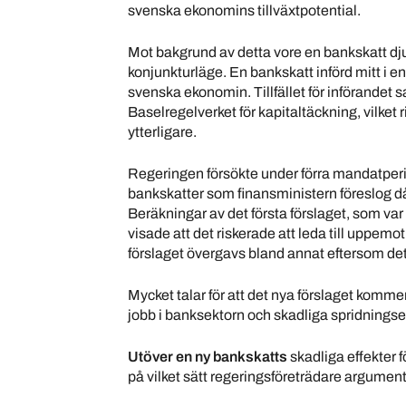
svenska ekonomins tillväxtpotential.
Mot bakgrund av detta vore en bankskatt djup
konjunkturläge. En bankskatt införd mitt i en 
svenska ekonomin. Tillfället för införande
Baselregelverket för kapitaltäckning, vilket 
ytterligare.
Regeringen försökte under förra mandatperiod
bankskatter som finansministern föreslog då 
Beräkningar av det första förslaget, som var
visade att det riskerade att leda till uppemo
förslaget övergavs bland annat eftersom det
Mycket talar för att det nya förslaget komm
jobb i banksektorn och skadliga spridningse
Utöver en ny bankskatts
skadliga effekter 
på vilket sätt regeringsföreträdare argument