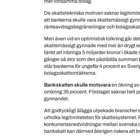
mer lönsamma bolag.
De skattetekniska motiven saknar legitimit
att bankerna skulle vara skattemässigt gynn
ränteavdragsbegränsningar och bolagsskat
Men även vid en optimistisk tolkning går det 
skattemässigt gynnade med mer än drygt en 
tänkt att inbringa 5 miljarder kronor i ökade 
gånger så stor som den påstådda summan b
står bankerna för ungefär 4 procent av Sver
bolagsskatteintäkterna.
Bankskatten skulle motsvara
en ökning av
omkring 35 procent. Förslaget saknar helt p
gynnandet.
Att godtyckligt ålägga utpekade branscher e
urholka legitimiteteten för skattesystemet. F
konkurrenssnedvridningar mellan svenska oc
bankskatt kan därmed återigen riskera att b