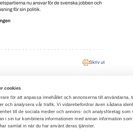
tspartierna nu ansvar för de svenska jobben och
ning för sin politik.
ingen
Skriv ut
r cookies
rare för att anpassa innehållet och annonserna till användarna, t
er och analysera vår trafik. Vi vidarebefordrar även sådana ident
Telefon växel: 08 - 453 44 00
 enhet till de sociala medier och annons- och analysföretag som 
E-post:
info@financesweden.se
 i sin tur kombinera informationen med annan information som
e har samlat in när du har använt deras tjänster.
Postadress: Box 7603, 103 94 Stockholm