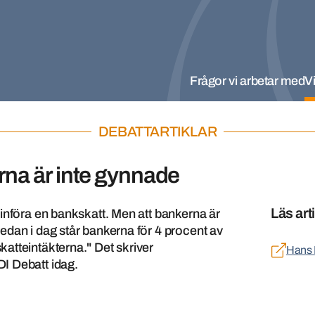
Frågor vi arbetar med
Vi
DEBATTARTIKLAR
na är inte gynnade
Läs art
införa en bankskatt. Men att bankerna är
edan i dag står bankerna för 4 procent av
atteintäkterna." Det skriver
Hans 
I Debatt idag.