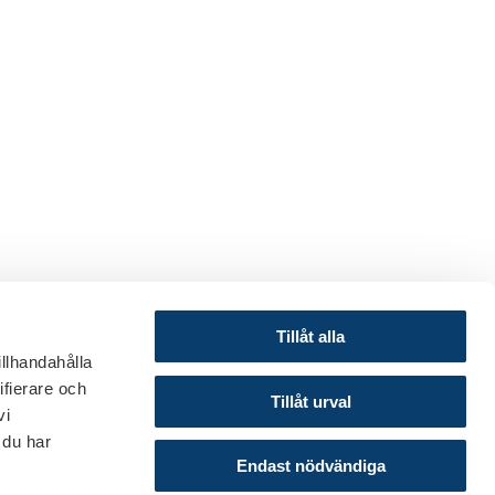
Tillåt alla
illhandahålla
ifierare och
© 2024 Svenska Bankföreningen
Tillåt urval
vi
Om webbplatsen
 du har
Cookies
Endast nödvändiga