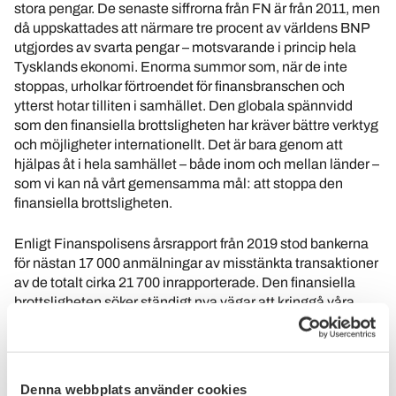
stora pengar. De senaste siffrorna från FN är från 2011, men
då uppskattades att närmare tre procent av världens BNP
utgjordes av svarta pengar – motsvarande i princip hela
Tysklands ekonomi. Enorma summor som, när de inte
stoppas, urholkar förtroendet för finansbranschen och
ytterst hotar tilliten i samhället. Den globala spännvidd
som den finansiella brottsligheten har kräver bättre verktyg
och möjligheter internationellt. Det är bara genom att
hjälpas åt i hela samhället – både inom och mellan länder –
som vi kan nå vårt gemensamma mål: att stoppa den
finansiella brottsligheten.
Enligt Finanspolisens årsrapport från 2019 stod bankerna
för nästan 17 000 anmälningar av misstänkta transaktioner
av de totalt cirka 21 700 inrapporterade. Den finansiella
brottsligheten söker ständigt nya vägar att kringgå våra
regelverk och dessvärre har lagstiftningen inte hängt med.
Dagens lagstiftning gör det svårt för banker, företag och
myndigheter att dela information om misstänkta aktiviteter
med varandra, vilket i praktiken innebär att en brottsling
Denna webbplats använder cookies