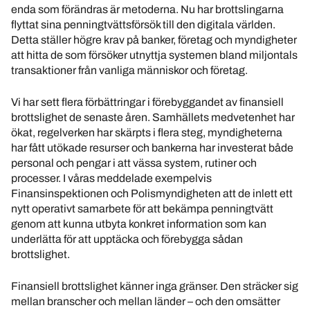
enda som förändras är metoderna. Nu har brottslingarna
flyttat sina penningtvättsförsök till den digitala världen.
Detta ställer högre krav på banker, företag och myndigheter
att hitta de som försöker utnyttja systemen bland miljontals
transaktioner från vanliga människor och företag.
Vi har sett flera förbättringar i förebyggandet av finansiell
brottslighet de senaste åren. Samhällets medvetenhet har
ökat, regelverken har skärpts i flera steg, myndigheterna
har fått utökade resurser och bankerna har investerat både
personal och pengar i att vässa system, rutiner och
processer. I våras meddelade exempelvis
Finansinspektionen och Polismyndigheten att de inlett ett
nytt operativt samarbete för att bekämpa penningtvätt
genom att kunna utbyta konkret information som kan
underlätta för att upptäcka och förebygga sådan
brottslighet.
Finansiell brottslighet känner inga gränser. Den sträcker sig
mellan branscher och mellan länder – och den omsätter