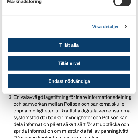
Marknadsföring
Sommaren 2020 inledde Danske Bank,
Handelsbanken, Nordea, SEB och Swedbank
samarbetsprojektet SAMLIT (Swedish Anti-Money
Visa detaljer
Laundering Intelligence Task Force) tillsammans med
Polisen. Projektet har genomförts som en pilotsatsning
i syfte att i praktiken utöka informationsutbytet för att
Tillåt alla
förhindra att bankerna utnyttjas för penningtvätt.
Samarbetet formaliseras nu i högre grad och blir en del
Tillåt urval
av den ordinarie verksamheten. Från Bankföreningens
sida ser vi gärna att det kan fördjupas ytterligare när ny
lagstiftning är på plats. Fler banker bör även på sikt
Endast nödvändiga
inkluderas i samverkan för att öka effektiviteten.
En välavvägd lagstiftning för friare informationsdelning
och samverkan mellan Polisen och bankerna skulle
öppna möjligheten till kraftfulla digitala gemensamma
systemstöd där banker, myndigheter och Polisen kan
dela information på ett säkert sätt för att upptäcka och
sprida information om misstänkta fall av penningtvätt.
Då skapas förutsättningar för en effektiv