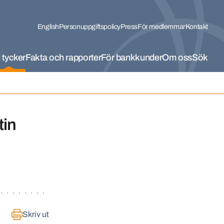
English
Personuppgiftspolicy
Press
För medlemmar
Kontakt
 tycker
Fakta och rapporter
För bankkunder
Om oss
Sök
tin
Skriv ut