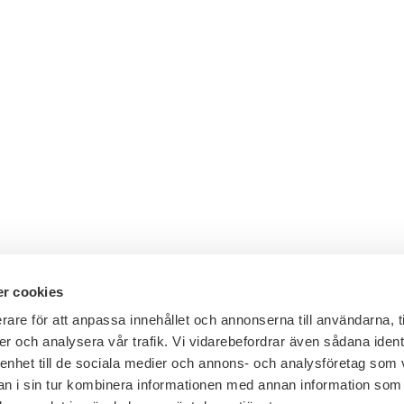
r cookies
rare för att anpassa innehållet och annonserna till användarna, t
er och analysera vår trafik. Vi vidarebefordrar även sådana ident
Telefon växel: 08 - 453 44 00
 enhet till de sociala medier och annons- och analysföretag som 
E-post:
info@financesweden.se
 i sin tur kombinera informationen med annan information som