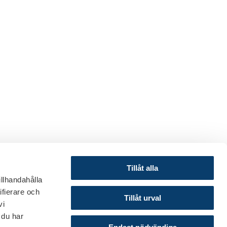
Tillåt alla
illhandahålla
ifierare och
© 2024 Svenska Bankföreningen
Tillåt urval
vi
Om webbplatsen
 du har
Cookies