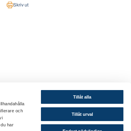
Skriv ut
Tillåt alla
illhandahålla
ifierare och
© 2024 Svenska Bankföreningen
Tillåt urval
vi
Om webbplatsen
 du har
Cookies