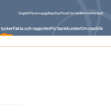
English
Personuppgiftspolicy
Press
För medlemmar
Kontakt
 tycker
Fakta och rapporter
För bankkunder
Om oss
Sök