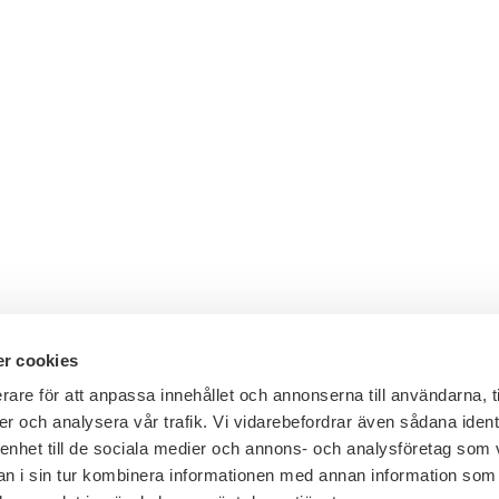
r cookies
rare för att anpassa innehållet och annonserna till användarna, t
er och analysera vår trafik. Vi vidarebefordrar även sådana ident
Telefon växel: 08 - 453 44 00
 enhet till de sociala medier och annons- och analysföretag som 
E-post:
info@financesweden.se
 i sin tur kombinera informationen med annan information som