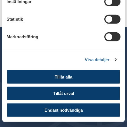
Inställningar
Statistik
Marknadsföring
Telefon växel: 08 - 453 44 00
Visa detaljer
E-post:
info@financesweden.se
Postadress: Box 7603, 103 94 Stockholm
Tillåt alla
Besöksadress: Blasieholmsgatan 4B
© 2024 Svenska Bankföreningen
Tillåt urval
Om webbplatsen
Cookies
Endast nödvändiga