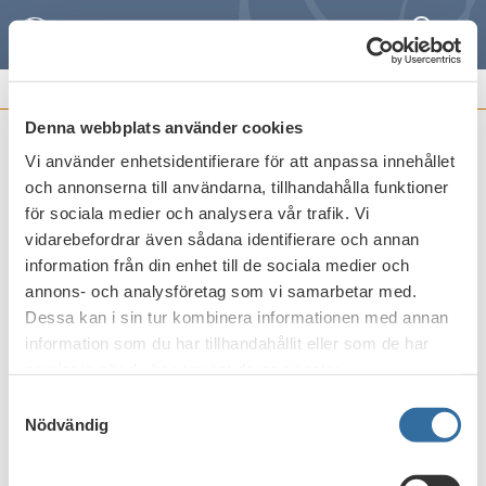
Sök
Meny
REMISSVAR OCH
FRAMSTÄLLNINGAR
Denna webbplats använder cookies
Vi använder enhetsidentifierare för att anpassa innehållet
Finansinspektionens
och annonserna till användarna, tillhandahålla funktioner
kapitalbedömningsmetod vid
för sociala medier och analysera vår trafik. Vi
värdepapperisering inom pelare 2
vidarebefordrar även sådana identifierare och annan
information från din enhet till de sociala medier och
Publicerat den
26 januari 2017
annons- och analysföretag som vi samarbetar med.
Dessa kan i sin tur kombinera informationen med annan
information som du har tillhandahållit eller som de har
Skriv ut
samlat in när du har använt deras tjänster.
Samtyckesval
Nödvändig