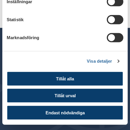
Inställningar
Statistik
Marknadsföring
Telefon växel: 08 - 453 44 00
Visa detaljer
E-post:
info@financesweden.se
Postadress: Box 7603, 103 94 Stockholm
Tillåt alla
Besöksadress: Blasieholmsgatan 4B
© 2024 Svenska Bankföreningen
Tillåt urval
Om webbplatsen
Cookies
Endast nödvändiga