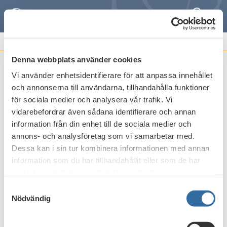
Sök
Meny
REMISSVAR OCH
FRAMSTÄLLNINGAR
Denna webbplats använder cookies
Vi använder enhetsidentifierare för att anpassa innehållet
Nya föreskrifter om avgifter för
och annonserna till användarna, tillhandahålla funktioner
hotbildsstyrda penetrationstester
för sociala medier och analysera vår trafik. Vi
vidarebefordrar även sådana identifierare och annan
Publicerat den
13 oktober 2025
information från din enhet till de sociala medier och
annons- och analysföretag som vi samarbetar med.
Dessa kan i sin tur kombinera informationen med annan
Skriv ut
information som du har tillhandahållit eller som de har
samlat in när du har använt deras tjänster.
Samtyckesval
Nödvändig