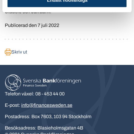
Endast nödvändiga
för alla bolånebanker som ansluter sig. Senast i raden är
Stabelo och Jak bank.
Publicerad den 7 juli 2022
Skriv ut
Telefon växel: 08 - 453 44 00
E-post:
info@financesweden.se
Postadress: Box 7603, 103 94 Stockholm
Besöksadress: Blasieholmsgatan 4B