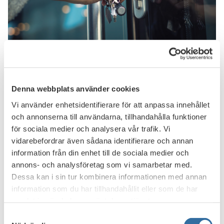
Foto: iStock.com/LumineImages
Tambur är en digital portal som samlar den information
Denna webbplats använder cookies
som behövs för att mäklare och banker kan genomföra en
Vi använder enhetsidentifierare för att anpassa innehållet
bostadsaffär. Lösningen lanserades 2018 och har förkortat
tiden för tillträdesprocessen, vilket även gynnar
och annonserna till användarna, tillhandahålla funktioner
konsumenterna.
för sociala medier och analysera vår trafik. Vi
vidarebefordrar även sådana identifierare och annan
De sju bankerna som ska förvärva Tambur är desamma
information från din enhet till de sociala medier och
som tillsammans med Bankföreningen tog initiativet att
annons- och analysföretag som vi samarbetar med.
bygga portalen 2015. Bankföreningen gjorde då
Dessa kan i sin tur kombinera informationen med annan
upphandlingen och gav uppdraget att utveckla och driva
information som du har tillhandahållit eller som de har
Tambur till UC. Bankerna har dock haft option på att köpa
samlat in när du har använt deras tjänster.
Tambur.
Samtyckesval