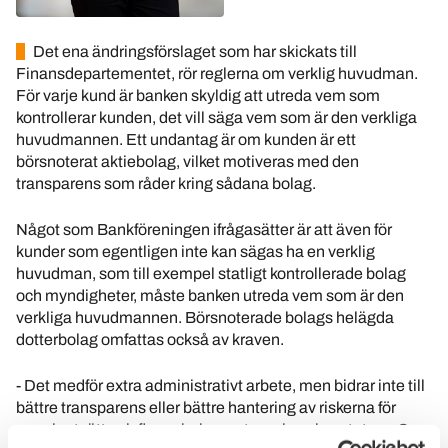
Det ena ändringsförslaget som har skickats till
Finansdepartementet, rör reglerna om verklig huvudman.
För varje kund är banken skyldig att utreda vem som
kontrollerar kunden, det vill säga vem som är den verkliga
huvudmannen. Ett undantag är om kunden är ett
börsnoterat aktiebolag, vilket motiveras med den
transparens som råder kring sådana bolag.
Något som Bankföreningen ifrågasätter är att även för
kunder som egentligen inte kan sägas ha en verklig
huvudman, som till exempel statligt kontrollerade bolag
och myndigheter, måste banken utreda vem som är den
verkliga huvudmannen. Börsnoterade bolags helägda
dotterbolag omfattas också av kraven.
- Det medför extra administrativt arbete, men bidrar inte till
bättre transparens eller bättre hantering av riskerna för
penningtvätt och finansiering av terrorism, konstaterar Sara