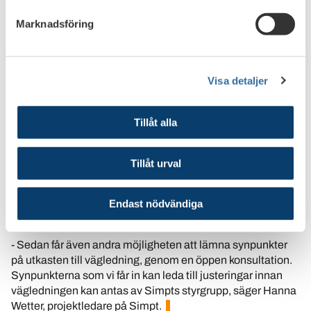
Förening, Fond­bolagens förening, Spar­­­­bankernas
Marknadsföring
Riksförbund, Svensk Försäkring, Svenska Bank­föreningen,
Svenska Fond­handlare­­­­­föreningen och Svenska
försäkrings­för­medlares förening.
Visa detaljer
Syftet med Simpt är att ta fram vägledning för de finansiella
företagens tolkning och tillämpning av reglerna om
åtgärder mot penning­tvätt och finansiering av terrorism.
Tillåt alla
Vägledning tas fram löpande inom avgränsade områden
och växer därmed fram gradvis.
Tillåt urval
Det är företrädare för de företag som är medlemmar i de
organisationer som ingår i Simpt som tar fram
Endast nödvändiga
vägledningen.
- Sedan får även andra möjligheten att lämna synpunkter
på utkasten till vägledning, genom en öppen konsultation.
Synpunkterna som vi får in kan leda till justeringar innan
vägledningen kan antas av Simpts styrgrupp, säger Hanna
Wetter, projektledare på Simpt.