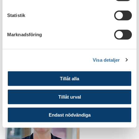
slutsats än utredningen, säger Anders Dölling som var
expert i utredningen.
Statistik
När lagen träder ikraft måste alla följa rutinen, även de som
inte är med i Bankföreningen.
Marknadsföring
Publicerad den 21 juni 2016
Visa detaljer
Bild
Tillåt alla
Tillåt urval
Endast nödvändiga