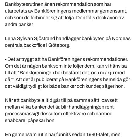
Bankbytesrutinen är en rekommendation som har
utarbetats av Bankföreningens medlemmar gemensamt,
och som de förbinder sig att följa. Den följs dock även av
andra banker.
Lena Sylwan Sjöstrand handlägger bankbyten på Nordeas
centrala backoffice i Göteborg.
- Det är tryggt att ha Bankföreningens rekommendationer.
Om det är någon bank som inte följer dem, kan vi hänvisa
till att ”Bankföreningen har bestämt det, och ni är ju med
där”. Att det är publicerat på Bankföreningens hemsida gör
det väldigt tydligt för både banker och kunder, säger hon.
När ett bankbyte alltid går till på samma sätt, oavsett
mellan vilka banker det är, blir handläggningen rent
processmässigt dessutom effektivare och därmed
snabbare, påpekar hon.
En gemensam rutin har funnits sedan 1980-talet, men