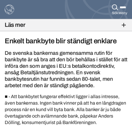
Sök
Meny
Läs mer
BANKFOKUS NR 2
Enkelt bankbyte blir ständigt enklare
De svenska bankernas gemensamma rutin för
bankbyte är så bra att den bör behållas i stället för att
införa den som anges i EU:s betalkontodirektiv,
ansåg Betaltjänstutredningen. En svensk
bankbytesrutin har funnits sedan 80-talet, men
arbetet med den är ständigt pågående.
■
- Att bankbytet fungerar effektivt ligger i allas intresse,
även bankernas. Ingen bank vinner på att ha en långdragen
process när en kund vill byta bank. Alla banker är ju både
övertagande och avlämnande bank, påpekar Anders
Dölling, konsumentjurist på Bankföreningen.