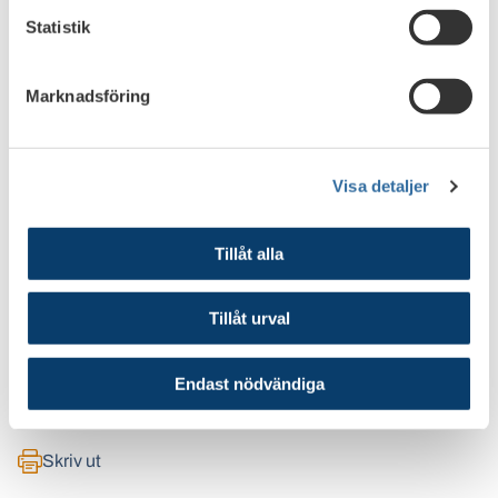
Måste det svenska regelverket anpassas till Bankunionens
Statistik
för att skapa jämlika konkurrensförhållanden?
- Det återstår att se vilka krav och regler som kommer att
Marknadsföring
ställas på Nordea inom Bankunionen, och i vilken
utsträckning de kan komma att avvika från de krav som
ställs på svenska banker. Om skillnaderna blir betydande
kan det bli nödvändigt att anpassa det svenska regelverket,
Visa detaljer
säger Johan Hansing.
Tillåt alla
Tillåt urval
Bankfokus NR 3 • OKTOBER 2 0 1 7
Endast nödvändiga
Skriv ut