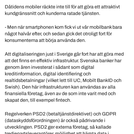
Dåtidens mobiler räckte inte till för att göra ett attraktivt
kundgränssnitt och kunderna ratade tjänsten.
- Men när smartphonen kom fick vi ut vår mobilbank bara
något halvår efter, och sedan gick det otroligt fort för
konsumenterna att börja använda den.
Att digitaliseringen just i Sverige går fort har att göra med
att det finns en effektiv infrastruktur. Svenska banker har
genom åren investerat i sådant som digital
kreditinformation, digital identifiering och
realtidsbetalningar (vilket lett till UC, Mobilt BankID och
Swish). Den här infrastrukturen kan användas av alla
finansiella företag, även av de som inte varit med och
skapat den, till exempel fintech.
Regelverken PSD2 (betaltjänstdirektivet) och GDPR
(dataskyddsförordningen) är också pådrivande i
utvecklingen. PSD2 ger externa företag, så kallade
tredjepartsleverantörer, möjlighet att hämta data i