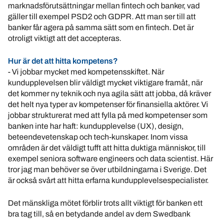
marknadsförutsättningar mellan fintech och banker, vad
gäller till exempel PSD2 och GDPR. Att man ser till att
banker får agera på samma sätt som en fintech. Det är
otroligt viktigt att det accepteras.
Hur är det att hitta kompetens?
- Vi jobbar mycket med kompetensskiftet. När
kundupplevelsen blir väldigt mycket viktigare framåt, när
det kommer ny teknik och nya agila sätt att jobba, då kräver
det helt nya typer av kompetenser för finansiella aktörer. Vi
jobbar strukturerat med att fylla på med kompetenser som
banken inte har haft: kundupplevelse (UX), design,
beteendevetenskap och tech-kunskaper. Inom vissa
områden är det väldigt tufft att hitta duktiga människor, till
exempel seniora software engineers och data scientist. Här
tror jag man behöver se över utbildningarna i Sverige. Det
är också svårt att hitta erfarna kundupplevelsespecialister.
Det mänskliga mötet förblir trots allt viktigt för banken ett
bra tag till, så en betydande andel av dem Swedbank