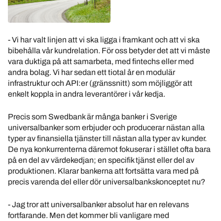
- Vi har valt linjen att vi ska ligga i framkant och att vi ska
bibehålla vår kundrelation. För oss betyder det att vi måste
vara duktiga på att samarbeta, med fintechs eller med
andra bolag. Vi har sedan ett tiotal år en modulär
infrastruktur och API:er (gränssnitt) som möjliggör att
enkelt koppla in andra leverantörer i vår kedja.
Precis som Swedbank är många banker i Sverige
universalbanker som erbjuder och producerar nästan alla
typer av finansiella tjänster till nästan alla typer av kunder.
De nya konkurrenterna däremot fokuserar i stället ofta bara
på en del av värdekedjan; en specifik tjänst eller del av
produktionen. Klarar bankerna att fortsätta vara med på
precis varenda del eller dör universalbankskonceptet nu?
- Jag tror att universalbanker absolut har en relevans
fortfarande. Men det kommer bli vanligare med