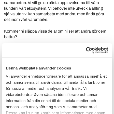
samarbeten. Vi vill ge de bästa upplevelserna till våra
kunder i vårt ekosystem. Vi behöver inte utveckla allting
själva utan vi kan samarbeta med andra, men ändå göra
det inom vårt varumärke.
Kommer ni släppa vissa delar om ni ser att andra gör dem
bättre?
- För oss är det inte antingen eller, utan vi samarbetar mer
än gärna med fintechs och kommer att göra det ännu mer.
Vi tittar på vad våra kunder har för behov, hur vi möter dem
bäst och vilka vi behöver partna upp med för att vara den
Denna webbplats använder cookies
bästa och mest relevanta leverantören för våra kunder. Det
Vi använder enhetsidentifierare för att anpassa innehållet
har vi gjort i många år; tittat på om det är något vi kan
och annonserna till användarna, tillhandahålla funktioner
outsourca eller om vi ska köpa in tjänster ifrån andra.
för sociala medier och analysera vår trafik. Vi
Ett färskt exempel är en tjänst lite utanför det gängse
vidarebefordrar även sådana identifierare och annan
banksortimentet, en abonnemangstjänst, som Swedbank
information från din enhet till de sociala medier och
erbjuder sina kunder. Genom den får kunderna förslag på
annons- och analysföretag som vi samarbetar med.
billigare alternativ för sina återkommande kostnader såsom
Dessa kan i sin tur kombinera informationen med annan