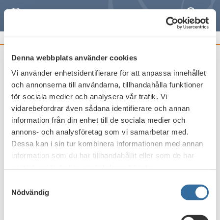
Sök
Meny
BANKFOKUS PDF-ARKIV
Denna webbplats använder cookies
Nr 4 december 2014
Vi använder enhetsidentifierare för att anpassa innehållet
och annonserna till användarna, tillhandahålla funktioner
Publicerat den
16 december 2014
för sociala medier och analysera vår trafik. Vi
vidarebefordrar även sådana identifierare och annan
information från din enhet till de sociala medier och
Skriv ut
annons- och analysföretag som vi samarbetar med.
Dessa kan i sin tur kombinera informationen med annan
information som du har tillhandahållit eller som de har
samlat in när du har använt deras tjänster.
Samtyckesval
Nödvändig