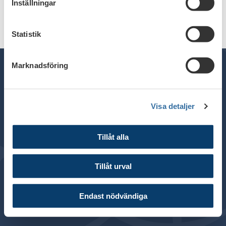
Inställningar
Statistik
Marknadsföring
Telefon växel: 08 - 453 44 00
Visa detaljer
E-post:
info@financesweden.se
Postadress: Box 7603, 103 94 Stockholm
Tillåt alla
Besöksadress: Blasieholmsgatan 4B
© 2024 Svenska Bankföreningen
Tillåt urval
Om webbplatsen
Cookies
Endast nödvändiga