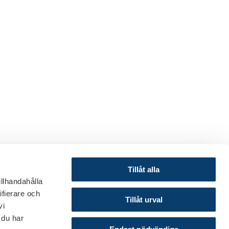
Tillåt alla
illhandahålla
ifierare och
© 2024 Svenska Bankföreningen
Tillåt urval
vi
Om webbplatsen
 du har
Cookies