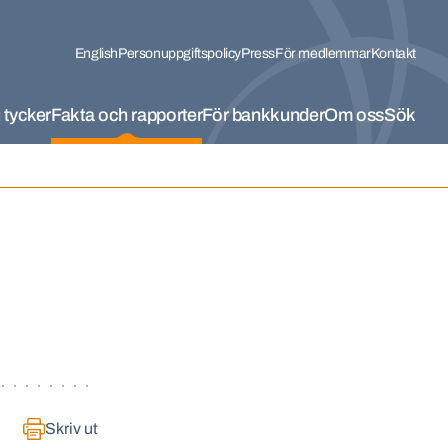
English
Personuppgiftspolicy
Press
För medlemmar
Kontakt
 tycker
Fakta och rapporter
För bankkunder
Om oss
Sök
Skriv ut