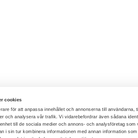
r cookies
rare för att anpassa innehållet och annonserna till användarna, t
er och analysera vår trafik. Vi vidarebefordrar även sådana ident
Telefon växel: 08 - 453 44 00
 enhet till de sociala medier och annons- och analysföretag som 
E-post:
info@financesweden.se
 i sin tur kombinera informationen med annan information som