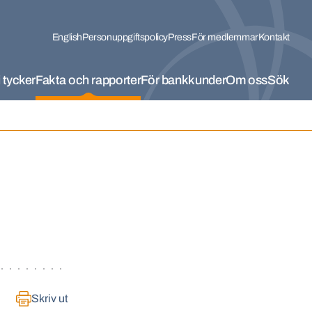
English
Personuppgiftspolicy
Press
För medlemmar
Kontakt
 tycker
Fakta och rapporter
För bankkunder
Om oss
Sök
Skriv ut