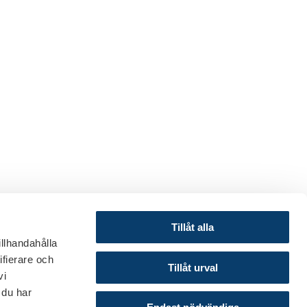
Tillåt alla
illhandahålla
ifierare och
© 2024 Svenska Bankföreningen
Tillåt urval
vi
Om webbplatsen
 du har
Cookies