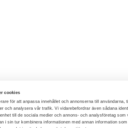
r cookies
rare för att anpassa innehållet och annonserna till användarna, t
er och analysera vår trafik. Vi vidarebefordrar även sådana ident
Telefon växel: 08 - 453 44 00
 enhet till de sociala medier och annons- och analysföretag som 
E-post:
info@financesweden.se
 i sin tur kombinera informationen med annan information som