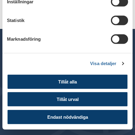
Inställningar
Statistik
Marknadsföring
Telefon växel: 08 - 453 44 00
Visa detaljer
E-post:
info@financesweden.se
Postadress: Box 7603, 103 94 Stockholm
Tillåt alla
Besöksadress: Blasieholmsgatan 4B
© 2024 Svenska Bankföreningen
Tillåt urval
Om webbplatsen
Cookies
Endast nödvändiga