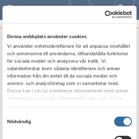
Sök
Meny
STIBORKOMMITTÉNS PROTOKOLL
Denna webbplats använder cookies
Protokoll nr 3 2019
Vi använder enhetsidentifierare för att anpassa innehållet
och annonserna till användarna, tillhandahålla funktioner
Publicerat den
13 september 2019
för sociala medier och analysera vår trafik. Vi
vidarebefordrar även sådana identifierare och annan
information från din enhet till de sociala medier och
Skriv ut
annons- och analysföretag som vi samarbetar med.
Dessa kan i sin tur kombinera informationen med annan
information som du har tillhandahållit eller som de har
samlat in när du har använt deras tjänster.
Samtyckesval
Nödvändig