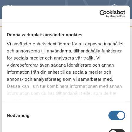
Sök
Meny
STIBORKOMMITTÉNS PROTOKOLL
Denna webbplats använder cookies
Protokoll nr 4 2017
Vi använder enhetsidentifierare för att anpassa innehållet
och annonserna till användarna, tillhandahålla funktioner
Publicerat den
24 november 2017
för sociala medier och analysera vår trafik. Vi
vidarebefordrar även sådana identifierare och annan
information från din enhet till de sociala medier och
Skriv ut
annons- och analysföretag som vi samarbetar med.
Dessa kan i sin tur kombinera informationen med annan
information som du har tillhandahållit eller som de har
samlat in när du har använt deras tjänster.
Samtyckesval
Nödvändig