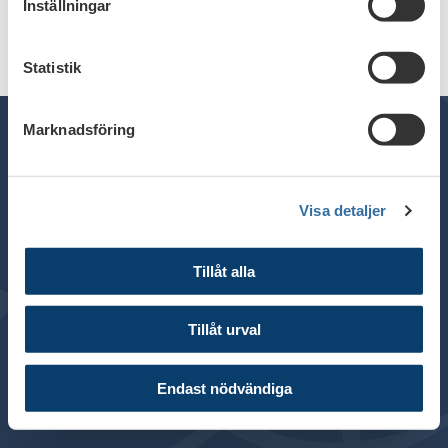
Inställningar
Statistik
Marknadsföring
Telefon växel: 08 - 453 44 00
Visa detaljer
E-post:
info@financesweden.se
Postadress: Box 7603, 103 94 Stockholm
Tillåt alla
Besöksadress: Blasieholmsgatan 4B
© 2024 Svenska Bankföreningen
Tillåt urval
Om webbplatsen
Cookies
Endast nödvändiga