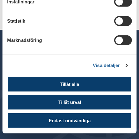
Inställningar
Statistik
Marknadsföring
Telefon växel: 08 - 453 44 00
Visa detaljer
E-post:
info@financesweden.se
Postadress: Box 7603, 103 94 Stockholm
Tillåt alla
Besöksadress: Blasieholmsgatan 4B
© 2024 Svenska Bankföreningen
Tillåt urval
Om webbplatsen
Cookies
Endast nödvändiga