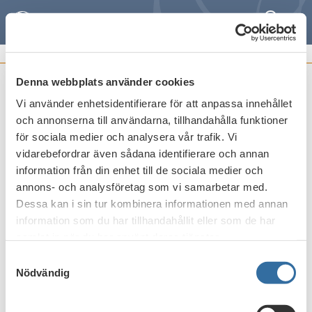
Sök
Meny
STIBORKOMMITTÉNS PROTOKOLL
Denna webbplats använder cookies
Protokoll nr 5 2015
Vi använder enhetsidentifierare för att anpassa innehållet
och annonserna till användarna, tillhandahålla funktioner
Publicerat den
25 september 2015
för sociala medier och analysera vår trafik. Vi
vidarebefordrar även sådana identifierare och annan
information från din enhet till de sociala medier och
Skriv ut
annons- och analysföretag som vi samarbetar med.
Dessa kan i sin tur kombinera informationen med annan
information som du har tillhandahållit eller som de har
samlat in när du har använt deras tjänster.
Samtyckesval
Nödvändig