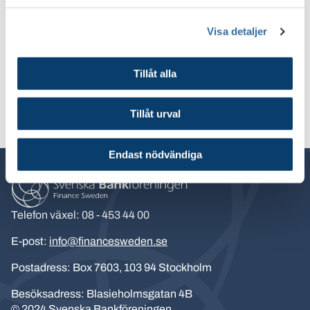
Till rapporten: Hotbildsbedömning för Sveriges
banker
Visa detaljer
Hotbildsbedömning för Sveriges banker maj 2023.pdf
Tillåt alla
Tillåt urval
Skriv ut
Endast nödvändiga
Telefon växel: 08 - 453 44 00
E-post:
info@financesweden.se
Postadress: Box 7603, 103 94 Stockholm
Besöksadress: Blasieholmsgatan 4B
© 2024 Svenska Bankföreningen