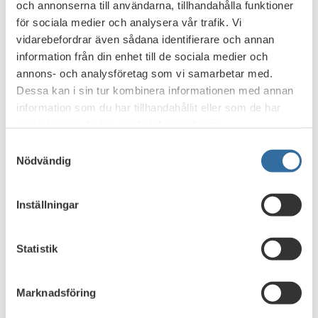
och annonserna till användarna, tillhandahålla funktioner
för sociala medier och analysera vår trafik. Vi
vidarebefordrar även sådana identifierare och annan
information från din enhet till de sociala medier och
annons- och analysföretag som vi samarbetar med.
Dessa kan i sin tur kombinera informationen med annan
information som du har tillhandahållit eller som de har
Bankerna följer hotbilden hela tiden. De bedriver ett
samlat in när du har använt deras tjänster.
strukturerat arbete för att hantera risker och arbetar
Samtyckesval
systematiskt med förbättringar av säkerheten.
Nödvändig
I rapporten har bankernas specialister som arbetar med
bland annat fysisk säkerhet, identifiering, cybersäkerhet,
Inställningar
informationssäkerhet, bedrägerier, kortsäkerhet,
penningtvätt samt sanktioner bidragit.
Statistik
Marknadsföring