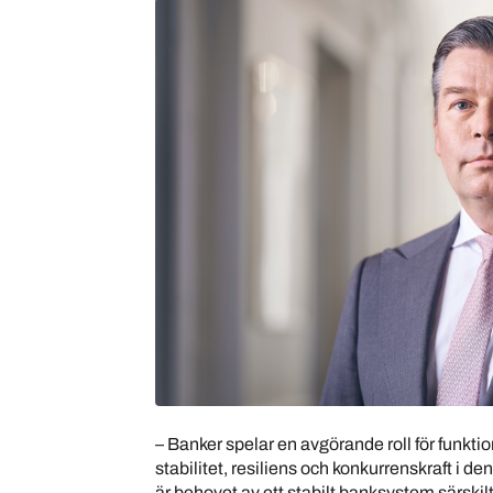
– Banker spelar en avgörande roll för funktion
stabilitet, resiliens och konkurrenskraft i de
är behovet av ett stabilt banksystem särskilt