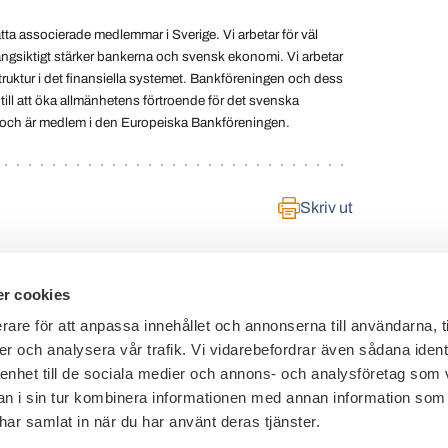
a associerade medlemmar i Sverige. Vi arbetar för väl
ngsiktigt stärker bankerna och svensk ekonomi. Vi arbetar
truktur i det finansiella systemet. Bankföreningen och dess
ill att öka allmänhetens förtroende för det svenska
 och är medlem i den Europeiska Bankföreningen.
Skriv ut
r cookies
rare för att anpassa innehållet och annonserna till användarna, t
er och analysera vår trafik. Vi vidarebefordrar även sådana ident
Telefon växel: 08 - 453 44 00
 enhet till de sociala medier och annons- och analysföretag som 
E-post:
info@financesweden.se
 i sin tur kombinera informationen med annan information som
e har samlat in när du har använt deras tjänster.
Postadress: Box 7603, 103 94 Stockholm