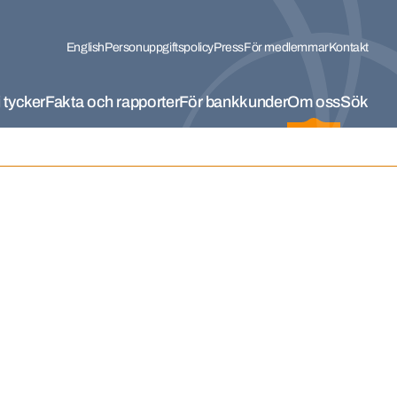
English
Personuppgiftspolicy
Press
För medlemmar
Kontakt
 tycker
Fakta och rapporter
För bankkunder
Om oss
Sök