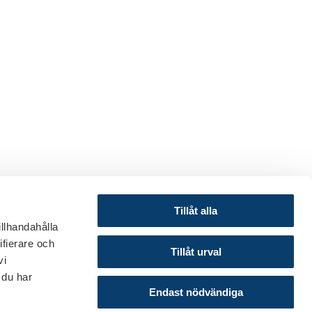
Tillåt alla
illhandahålla
ifierare och
© 2024 Svenska Bankföreningen
Tillåt urval
vi
Om webbplatsen
 du har
Cookies
Endast nödvändiga