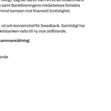
n samt Bankföreningens medarbetare fortsätta
 minst kampen mot finansiell brottslighet,
 vd och koncernchef för Swedbank. Samtidigt har
lsbanken valts till ny vice ordförande.
 sammansättning:
rande