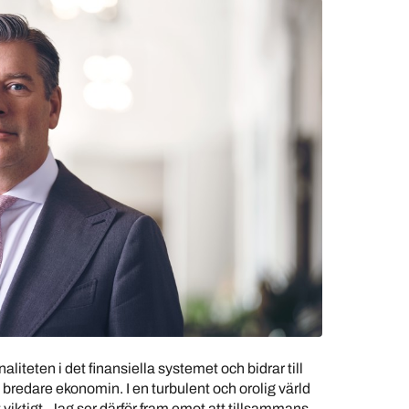
aliteten i det finansiella systemet och bidrar till
n bredare ekonomin. I en turbulent och orolig värld
 viktigt. Jag ser därför fram emot att tillsammans