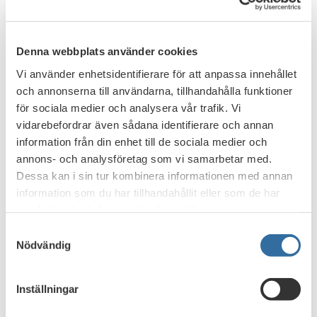
Denna webbplats använder cookies
Vi använder enhetsidentifierare för att anpassa innehållet
och annonserna till användarna, tillhandahålla funktioner
för sociala medier och analysera vår trafik. Vi
vidarebefordrar även sådana identifierare och annan
information från din enhet till de sociala medier och
annons- och analysföretag som vi samarbetar med.
Det svenska mästerskapet gick av stapeln den 1-24 mars
Dessa kan i sin tur kombinera informationen med annan
då över 1 500 högstadieelever från hela Sverige tävlade via
information som du har tillhandahållit eller som de har
ett online-quiz. Frågorna handlade främst om
samlat in när du har använt deras tjänster.
privatekonomi men även om matematik, cybersäkerhet och
samhällskunskap. Alla högstadieklasser i Sverige
Samtyckesval
välkomnades att vara med och tävla om en plats i
Nödvändig
Europafinalen. Syftet med tävlingen är att fokusera på
ungas kunskaper i privatekonomi.
Inställningar
- Många kommer under sin livstid att stå inför många och