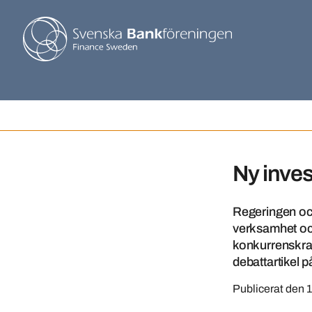
Ny inves
Regeringen och
verksamhet och
konkurrenskraf
debattartikel 
Publicerat den
1