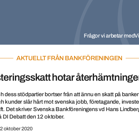
Frågor vi arbetar med
Vi
AKTUELLT FRÅN BANKFÖRENINGEN
teringsskatt hotar återhämtning
 dess stödpartier bortser från att ännu en skatt på banke
 kunder slår hårt mot svenska jobb, företagande, investe
t. Det skriver Svenska Bankföreningens vd Hans Lindberg
på DI Debatt den 12 oktober.
2 oktober 2020