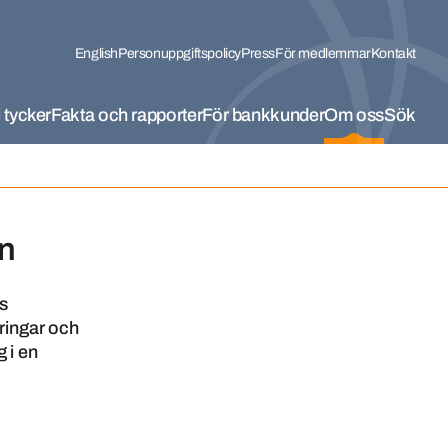
English
Personuppgiftspolicy
Press
För medlemmar
Kontakt
 tycker
Fakta och rapporter
För bankkunder
Om oss
Sök
en
rs
ringar och
 i en