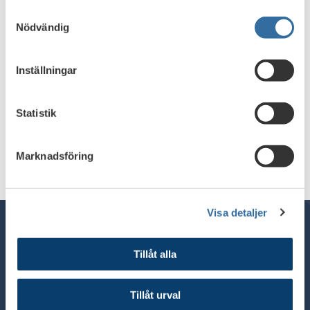
Samtyckesval
Nödvändig
Inställningar
Statistik
Marknadsföring
Skriv ut
Visa detaljer
Tillåt alla
Telefon växel: 08 - 453 44 00
E-post:
info@financesweden.se
Tillåt urval