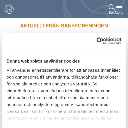
Sök
Meny
AKTUELLT FRÅN BANKFÖRENINGEN
Open Finance report
Under andra kvartalet 2023 planerar EU-
kommissionen att offentliggöra regelverket kring
Denna webbplats använder cookies
Open finance. Till följd av det har experter studerat
användningsfall och sammanfattat sina synpunkter i
Vi använder enhetsidentifierare för att anpassa innehållet
en rapport. Svenska Bankföreningen har
och annonserna till användarna, tillhandahålla funktioner
sammanfattat de mest väsentliga delarna i
för sociala medier och analysera vår trafik. Vi
rapporten.
vidarebefordrar även sådana identifierare och annan
information från din enhet till de sociala medier och
Publicerat den
11 november 2022
annons- och analysföretag som vi samarbetar med.
Dessa kan i sin tur kombinera informationen med annan
information som du har tillhandahållit eller som de har
samlat in när du har använt deras tjänster.